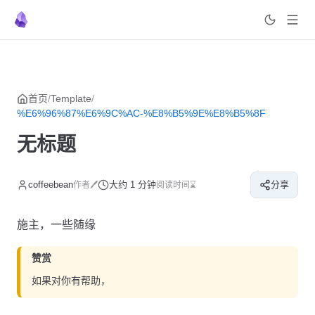
菜单
返回顶部
Skip to content
首页
/
Template
/
%E6%96%87%E6%9C%AC-%E8%B5%9E%E8%B5%8F
无标题
coffeebean
大约 1 分钟
分享
作者🖊
阅读时间⌛
施主，一些随缘
赞赏
如果对你有帮助，