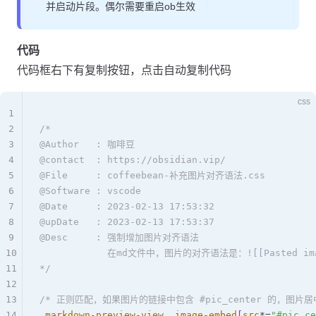
并启动片段。偶尔需要重启ob生效
代码
代码框右下有复制按钮，点击自动复制代码
css
1
2
/* 
3
@Author   : 咖啡豆
4
@contact  : https://obsidian.vip/
5
@File     : coffeebean-补充图片对齐语法.css
6
@Software : vscode
7
@Date     : 2023-02-13 17:53:32
8
@upDate   : 2023-02-13 17:53:37
9
@Desc     : 强制增加图片对齐语法
10
            在md文件中，图片的对齐语法是：![[Pasted image 
11
*/
12
13
/* 正则匹配，如果图片的链接中包含 #pic_center 的，图片居
14
.markdown-preview-view
 .image-embed
[
src
*=
"#pic_ce