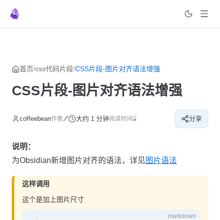
菜单
返回顶部
Skip to content
首页
/
css代码片段
/
CSS片段-图片对齐语法增强
CSS片段-图片对齐语法增强
coffeebean
大约 1 分钟
分享
作者🖊
阅读时间⌛
说明：
为Obsidian新增图片对齐的语法，详见
图片语法
这样调用
这个是加上图片尺寸
markdown