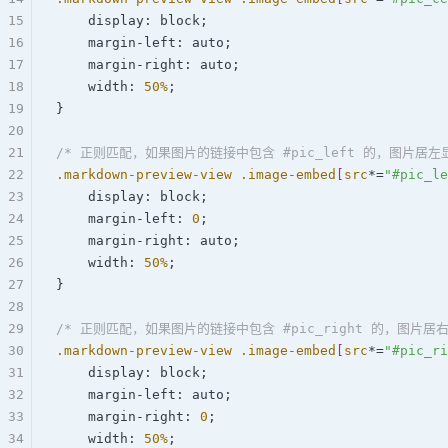
15
    display: 
block
;
16
    margin-left: 
auto
;
17
    margin-right: 
auto
;
18
    width: 
50
%
;
19
}
20
21
/* 正则匹配，如果图片的链接中包含 #pic_left 的，图片居左显
22
.markdown-preview-view
 .image-embed
[
src
*=
"#pic_le
23
    display: 
block
;
24
    margin-left: 
0
;
25
    margin-right: 
auto
;
26
    width: 
50
%
;
27
}
28
29
/* 正则匹配，如果图片的链接中包含 #pic_right 的，图片居右
30
.markdown-preview-view
 .image-embed
[
src
*=
"#pic_ri
31
    display: 
block
;
32
    margin-left: 
auto
;
33
    margin-right: 
0
;
34
    width: 
50
%
;