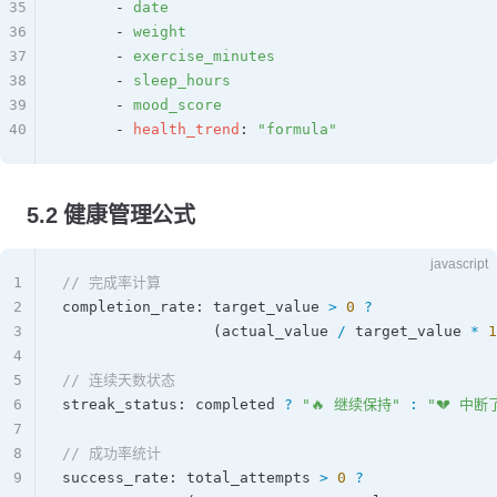
35
      - 
date
36
      - 
weight
37
      - 
exercise_minutes
38
      - 
sleep_hours
39
      - 
mood_score
40
      - 
health_trend
: 
"formula"
5.2 健康管理公式
javascript
1
// 完成率计算
2
completion_rate
: 
target_value
 >
 0
 ?
3
                 (
actual_value
 /
 target_value
 *
 1
4
5
// 连续天数状态
6
streak_status
: 
completed
 ?
 "🔥 继续保持"
 :
 "💔 中断
7
8
// 成功率统计
9
success_rate
: 
total_attempts
 >
 0
 ?