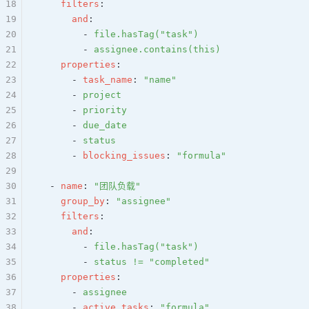
18
    filters
:
19
      and
:
20
        - 
file.hasTag("task")
21
        - 
assignee.contains(this)
22
    properties
:
23
      - 
task_name
: 
"name"
24
      - 
project
25
      - 
priority
26
      - 
due_date
27
      - 
status
28
      - 
blocking_issues
: 
"formula"
29
30
  - 
name
: 
"团队负载"
31
    group_by
: 
"assignee"
32
    filters
:
33
      and
:
34
        - 
file.hasTag("task")
35
        - 
status != "completed"
36
    properties
:
37
      - 
assignee
38
      - 
active_tasks
: 
"formula"