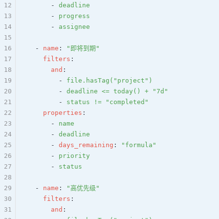
12
      - 
deadline
13
      - 
progress
14
      - 
assignee
15
16
  - 
name
: 
"即将到期"
17
    filters
:
18
      and
:
19
        - 
file.hasTag("project")
20
        - 
deadline <= today() + "7d"
21
        - 
status != "completed"
22
    properties
:
23
      - 
name
24
      - 
deadline
25
      - 
days_remaining
: 
"formula"
26
      - 
priority
27
      - 
status
28
29
  - 
name
: 
"高优先级"
30
    filters
:
31
      and
: