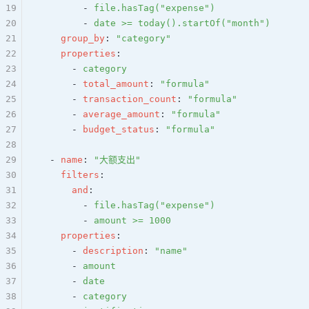
19
        - 
file.hasTag("expense")
20
        - 
date >= today().startOf("month")
21
    group_by
: 
"category"
22
    properties
:
23
      - 
category
24
      - 
total_amount
: 
"formula"
25
      - 
transaction_count
: 
"formula"
26
      - 
average_amount
: 
"formula"
27
      - 
budget_status
: 
"formula"
28
29
  - 
name
: 
"大额支出"
30
    filters
:
31
      and
:
32
        - 
file.hasTag("expense")
33
        - 
amount >= 1000
34
    properties
:
35
      - 
description
: 
"name"
36
      - 
amount
37
      - 
date
38
      - 
category