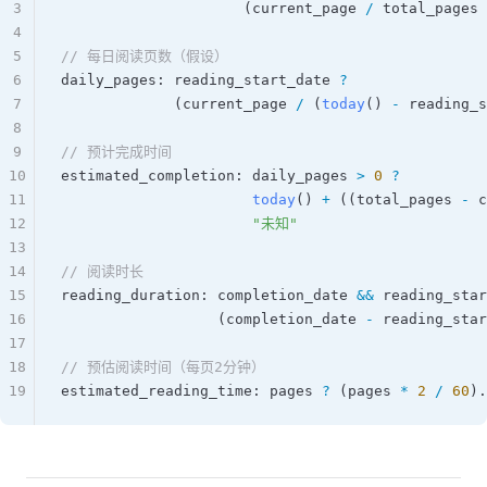
3
                     (
current_page
 /
 total_pages
 
4
5
// 每日阅读页数（假设）
6
daily_pages
: 
reading_start_date
 ?
7
             (
current_page
 /
 (
today
() 
-
 reading_s
8
9
// 预计完成时间
10
estimated_completion
: 
daily_pages
 >
 0
 ?
11
                      today
() 
+
 ((
total_pages
 -
 c
12
                      "未知"
13
14
// 阅读时长
15
reading_duration
: 
completion_date
 &&
 reading_star
16
                  (
completion_date
 -
 reading_star
17
18
// 预估阅读时间（每页2分钟）
19
estimated_reading_time
: 
pages
 ?
 (
pages
 *
 2
 /
 60
).