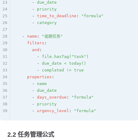
23
      - 
due_date
24
      - 
priority
25
      - 
time_to_deadline
: 
"formula"
26
      - 
category
27
28
  - 
name
: 
"逾期任务"
29
    filters
:
30
      and
:
31
        - 
file.hasTag("task")
32
        - 
due_date < today()
33
        - 
completed != true
34
    properties
:
35
      - 
name
36
      - 
due_date
37
      - 
days_overdue
: 
"formula"
38
      - 
priority
39
      - 
urgency_level
: 
"formula"
2.2 任务管理公式