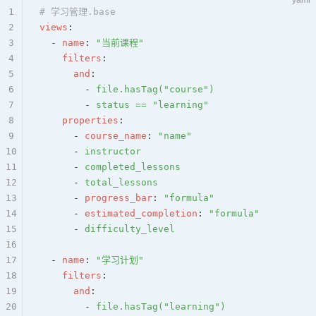
yaml
1
# 学习管理.base
2
views
:
3
  - 
name
: 
"当前课程"
4
    filters
:
5
      and
:
6
        - 
file.hasTag("course")
7
        - 
status == "learning"
8
    properties
:
9
      - 
course_name
: 
"name"
10
      - 
instructor
11
      - 
completed_lessons
12
      - 
total_lessons
13
      - 
progress_bar
: 
"formula"
14
      - 
estimated_completion
: 
"formula"
15
      - 
difficulty_level
16
17
  - 
name
: 
"学习计划"
18
    filters
:
19
      and
:
20
        - 
file.hasTag("learning")