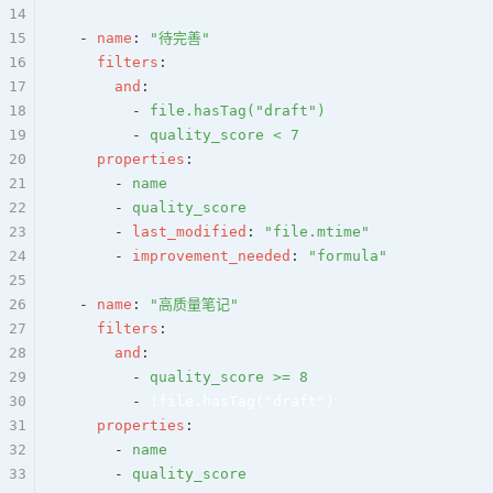
14
15
  - 
name
: 
"待完善"
16
    filters
:
17
      and
:
18
        - 
file.hasTag("draft")
19
        - 
quality_score < 7
20
    properties
:
21
      - 
name
22
      - 
quality_score
23
      - 
last_modified
: 
"file.mtime"
24
      - 
improvement_needed
: 
"formula"
25
26
  - 
name
: 
"高质量笔记"
27
    filters
:
28
      and
:
29
        - 
quality_score >= 8
30
        - 
!file.hasTag("draft")
31
    properties
:
32
      - 
name
33
      - 
quality_score