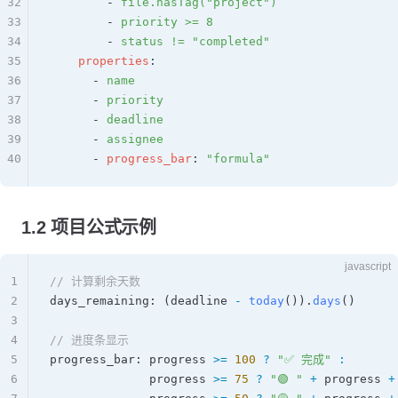
32
        - 
file.hasTag("project")
33
        - 
priority >= 8
34
        - 
status != "completed"
35
    properties
:
36
      - 
name
37
      - 
priority
38
      - 
deadline
39
      - 
assignee
40
      - 
progress_bar
: 
"formula"
1.2 项目公式示例
javascript
1
// 计算剩余天数
2
days_remaining
: (
deadline
 -
 today
()).
days
()
3
4
// 进度条显示
5
progress_bar
: 
progress
 >=
 100
 ?
 "✅ 完成"
 :
6
              progress
 >=
 75
 ?
 "🟢 "
 +
 progress
 +