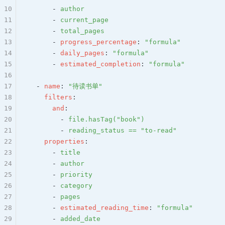
10
      - 
author
11
      - 
current_page
12
      - 
total_pages
13
      - 
progress_percentage
: 
"formula"
14
      - 
daily_pages
: 
"formula"
15
      - 
estimated_completion
: 
"formula"
16
17
  - 
name
: 
"待读书单"
18
    filters
:
19
      and
:
20
        - 
file.hasTag("book")
21
        - 
reading_status == "to-read"
22
    properties
:
23
      - 
title
24
      - 
author
25
      - 
priority
26
      - 
category
27
      - 
pages
28
      - 
estimated_reading_time
: 
"formula"
29
      - 
added_date