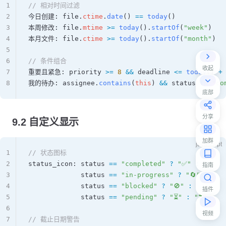
1
// 相对时间过滤
2
今日创建
: 
file
.
ctime
.
date
() 
==
 today
()
3
本周修改
: 
file
.
mtime
 >=
 today
().
startOf
(
"week"
)
4
本月文件
: 
file
.
ctime
 >=
 today
().
startOf
(
"month"
)
5
6
// 条件组合
收起
7
重要且紧急
: 
priority
 >=
 8
 &&
 deadline
 <=
 today
() 
+
8
我的待办
: 
assignee
.
contains
(
this
) 
&&
 status
 !=
 "co
底部
分享
9.2 自定义显示
加群
javascript
1
// 状态图标
2
status_icon
: 
status
 ==
 "completed"
 ?
 "✅"
 :
指南
3
             status
 ==
 "in-progress"
 ?
 "🔄"
 :
4
             status
 ==
 "blocked"
 ?
 "🚫"
 :
插件
5
             status
 ==
 "pending"
 ?
 "⏳"
 :
 "❓"
6
视频
7
// 截止日期警告