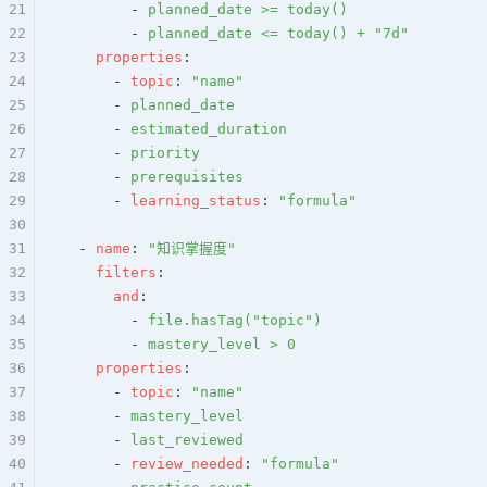
21
        - 
planned_date >= today()
22
        - 
planned_date <= today() + "7d"
23
    properties
:
24
      - 
topic
: 
"name"
25
      - 
planned_date
26
      - 
estimated_duration
27
      - 
priority
28
      - 
prerequisites
29
      - 
learning_status
: 
"formula"
30
31
  - 
name
: 
"知识掌握度"
32
    filters
:
33
      and
:
34
        - 
file.hasTag("topic")
35
        - 
mastery_level > 0
36
    properties
:
37
      - 
topic
: 
"name"
38
      - 
mastery_level
39
      - 
last_reviewed
40
      - 
review_needed
: 
"formula"