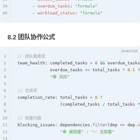
39
      - 
overdue_tasks
: 
"formula"
40
      - 
workload_status
: 
"formula"
8.2 团队协作公式
javascript
1
// 团队健康度
2
team_health
: 
completed_tasks
 >
 0
 &&
 overdue_tasks
3
             overdue_tasks
 <=
 total_tasks
 *
 0.1
 ?
4
             "🔴 风险"
5
6
// 完成率
7
completion_rate
: 
total_tasks
 >
 0
 ?
8
                 (
completed_tasks
 /
 total_tasks
 *
9
10
// 阻塞问题
11
blocking_issues
: 
dependencies
.
filter
(
dep
 =>
 dep
.
s
12
                 "🚫 被阻塞"
 :
 "✅ 无阻塞"
13