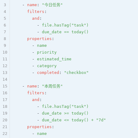
3
  - 
name
: 
"今日任务"
4
    filters
:
5
      and
:
6
        - 
file.hasTag("task")
7
        - 
due_date == today()
8
    properties
:
9
      - 
name
10
      - 
priority
11
      - 
estimated_time
12
      - 
category
13
      - 
completed
: 
"checkbox"
14
15
  - 
name
: 
"本周任务"
16
    filters
:
17
      and
:
18
        - 
file.hasTag("task")
19
        - 
due_date >= today()
20
        - 
due_date <= today() + "7d"
21
    properties
:
22
      - 
name