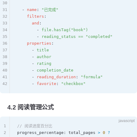
30
31
  - 
name
: 
"已完成"
32
    filters
:
33
      and
:
34
        - 
file.hasTag("book")
35
        - 
reading_status == "completed"
36
    properties
:
37
      - 
title
38
      - 
author
39
      - 
rating
40
      - 
completion_date
41
      - 
reading_duration
: 
"formula"
42
      - 
favorite
: 
"checkbox"
4.2 阅读管理公式
javascript
1
// 阅读进度百分比
2
progress_percentage
: 
total_pages
 >
 0
 ?