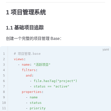
1 项目管理系统
1.1 基础项目追踪
创建一个完整的项目管理 Base：
yaml
1
# 项目管理.base
2
views
:
3
  - 
name
: 
"活跃项目"
4
    filters
:
5
      and
:
6
        - 
file.hasTag("project")
7
        - 
status == "active"
8
    properties
:
9
      - 
name
10
      - 
status
11
      - 
priority