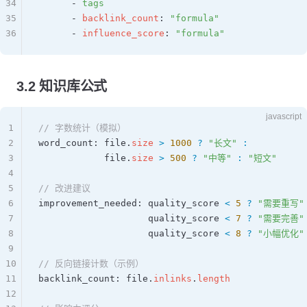
34
      - 
tags
35
      - 
backlink_count
: 
"formula"
36
      - 
influence_score
: 
"formula"
3.2 知识库公式
javascript
1
// 字数统计（模拟）
2
word_count
: 
file
.
size
 >
 1000
 ?
 "长文"
 :
3
            file
.
size
 >
 500
 ?
 "中等"
 :
 "短文"
4
5
// 改进建议
6
improvement_needed
: 
quality_score
 <
 5
 ?
 "需要重写"
7
                    quality_score
 <
 7
 ?
 "需要完善"
8
                    quality_score
 <
 8
 ?
 "小幅优化"
9
10
// 反向链接计数（示例）
11
backlink_count
: 
file
.
inlinks
.
length
12