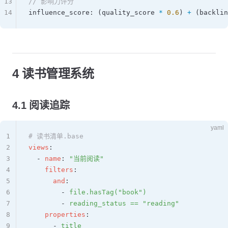
13
// 影响力评分
14
influence_score
: (
quality_score
 *
 0.6
) 
+
 (
backlin
4 读书管理系统
4.1 阅读追踪
yaml
1
# 读书清单.base
2
views
:
3
  - 
name
: 
"当前阅读"
4
    filters
:
5
      and
:
6
        - 
file.hasTag("book")
7
        - 
reading_status == "reading"
8
    properties
:
9
      - 
title