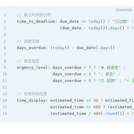
javascript
1
// 截止时间倒计时
2
time_to_deadline
: 
due_date
 <=
 today
() 
?
 "已过期"
 :
3
                  (
due_date
 -
 today
()).
days
() 
+
 
4
5
// 逾期天数
6
days_overdue
: (
today
() 
-
 due_date
).
days
()
7
8
// 紧急程度
9
urgency_level
: 
days_overdue
 >
 7
 ?
 "🔥 极紧急"
 :
10
               days_overdue
 >
 3
 ?
 "⚠️ 紧急"
 :
11
               days_overdue
 >
 0
 ?
 "⏰ 超期"
 :
 "⭐ 
12
13
// 任务时间估算
14
time_display
: 
estimated_time
 <=
 30
 ?
 estimated_ti
15
              estimated_time
 <=
 480
 ?
 (
estimated_
16
              (
estimated_time
 /
 480
).
round
(
1
) 
+
 