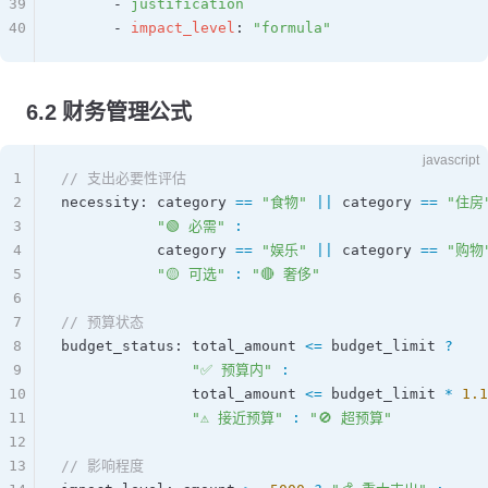
39
      - 
justification
40
      - 
impact_level
: 
"formula"
6.2 财务管理公式
javascript
1
// 支出必要性评估
2
necessity
: 
category
 ==
 "食物"
 ||
 category
 ==
 "住房
3
           "🟢 必需"
 :
4
           category
 ==
 "娱乐"
 ||
 category
 ==
 "购物
5
           "🟡 可选"
 :
 "🔴 奢侈"
6
7
// 预算状态
8
budget_status
: 
total_amount
 <=
 budget_limit
 ?
9
               "✅ 预算内"
 :
10
               total_amount
 <=
 budget_limit
 *
 1.1
11
               "⚠️ 接近预算"
 :
 "🚫 超预算"
12
13
// 影响程度