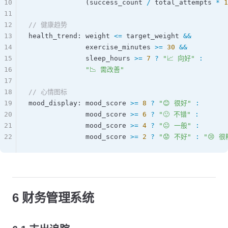
10
              (
success_count
 /
 total_attempts
 *
 1
11
12
// 健康趋势
13
health_trend
: 
weight
 <=
 target_weight
 &&
14
              exercise_minutes
 >=
 30
 &&
15
              sleep_hours
 >=
 7
 ?
 "📈 向好"
 :
16
              "📉 需改善"
17
18
// 心情图标
19
mood_display
: 
mood_score
 >=
 8
 ?
 "😊 很好"
 :
20
              mood_score
 >=
 6
 ?
 "🙂 不错"
 :
21
              mood_score
 >=
 4
 ?
 "😐 一般"
 :
22
              mood_score
 >=
 2
 ?
 "😟 不好"
 :
 "😢 很
6 财务管理系统