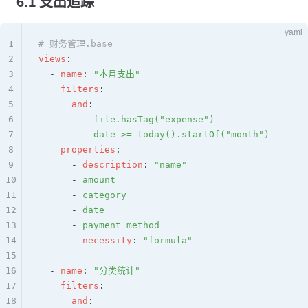
6.1 支出追踪
yaml
1
# 财务管理.base
2
views
:
3
  - 
name
: 
"本月支出"
4
    filters
:
5
      and
:
6
        - 
file.hasTag("expense")
7
        - 
date >= today().startOf("month")
8
    properties
:
9
      - 
description
: 
"name"
10
      - 
amount
11
      - 
category
12
      - 
date
13
      - 
payment_method
14
      - 
necessity
: 
"formula"
15
16
  - 
name
: 
"分类统计"
17
    filters
:
18
      and
: