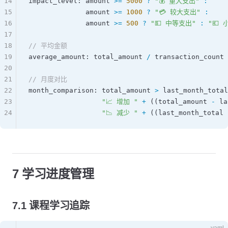
14
impact_level
: 
amount
 >=
 5000
 ?
 "💰 重大支出"
 :
15
              amount
 >=
 1000
 ?
 "💳 较大支出"
 :
16
              amount
 >=
 500
 ?
 "💵 中等支出"
 :
 "💶
17
18
// 平均金额
19
average_amount
: 
total_amount
 /
 transaction_count
20
21
// 月度对比
22
month_comparison
: 
total_amount
 >
 last_month_total
23
                  "📈 增加 "
 +
 ((
total_amount
 -
 la
24
                  "📉 减少 "
 +
 ((
last_month_total
 
7 学习进度管理
7.1 课程学习追踪