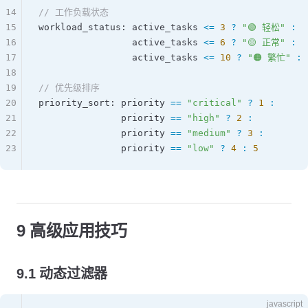
14
// 工作负载状态
15
workload_status
: 
active_tasks
 <=
 3
 ?
 "🟢 轻松"
 :
16
                 active_tasks
 <=
 6
 ?
 "🟡 正常"
 :
17
                 active_tasks
 <=
 10
 ?
 "🟠 繁忙"
 :
18
19
// 优先级排序
20
priority_sort
: 
priority
 ==
 "critical"
 ?
 1
 :
21
               priority
 ==
 "high"
 ?
 2
 :
22
               priority
 ==
 "medium"
 ?
 3
 :
23
               priority
 ==
 "low"
 ?
 4
 :
 5
9 高级应用技巧
9.1 动态过滤器
javascript