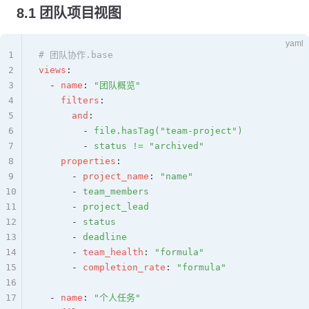
8.1 团队项目视图
yaml
1
# 团队协作.base
2
views
:
3
  - 
name
: 
"团队概览"
4
    filters
:
5
      and
:
6
        - 
file.hasTag("team-project")
7
        - 
status != "archived"
8
    properties
:
9
      - 
project_name
: 
"name"
10
      - 
team_members
11
      - 
project_lead
12
      - 
status
13
      - 
deadline
14
      - 
team_health
: 
"formula"
15
      - 
completion_rate
: 
"formula"
16
17
  - 
name
: 
"个人任务"