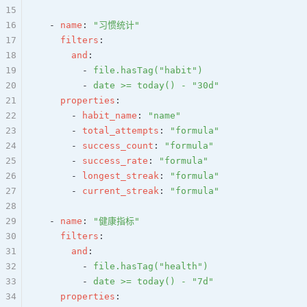
15
16
  - 
name
: 
"习惯统计"
17
    filters
:
18
      and
:
19
        - 
file.hasTag("habit")
20
        - 
date >= today() - "30d"
21
    properties
:
22
      - 
habit_name
: 
"name"
23
      - 
total_attempts
: 
"formula"
24
      - 
success_count
: 
"formula"
25
      - 
success_rate
: 
"formula"
26
      - 
longest_streak
: 
"formula"
27
      - 
current_streak
: 
"formula"
28
29
  - 
name
: 
"健康指标"
30
    filters
:
31
      and
:
32
        - 
file.hasTag("health")
33
        - 
date >= today() - "7d"
34
    properties
: