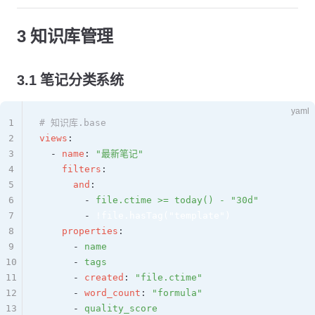
3 知识库管理
3.1 笔记分类系统
yaml
1
# 知识库.base
2
views
:
3
  - 
name
: 
"最新笔记"
4
    filters
:
5
      and
:
6
        - 
file.ctime >= today() - "30d"
7
        - 
!file.hasTag("template")
8
    properties
:
9
      - 
name
10
      - 
tags
11
      - 
created
: 
"file.ctime"
12
      - 
word_count
: 
"formula"
13
      - 
quality_score