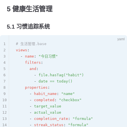
5 健康生活管理
5.1 习惯追踪系统
yaml
1
# 生活管理.base
2
views
:
3
  - 
name
: 
"今日习惯"
4
    filters
:
5
      and
:
6
        - 
file.hasTag("habit")
7
        - 
date == today()
8
    properties
:
9
      - 
habit_name
: 
"name"
10
      - 
completed
: 
"checkbox"
11
      - 
target_value
12
      - 
actual_value
13
      - 
completion_rate
: 
"formula"
14
      - 
streak_status
: 
"formula"