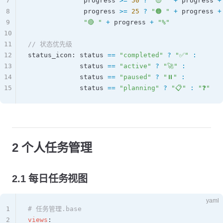
7
              progress
 >=
 50
 ?
 "🟡 "
 +
 progress
 +
8
              progress
 >=
 25
 ?
 "🟠 "
 +
 progress
 +
9
              "🔴 "
 +
 progress
 +
 "%"
10
11
// 状态优先级
12
status_icon
: 
status
 ==
 "completed"
 ?
 "✅"
 :
13
             status
 ==
 "active"
 ?
 "🚀"
 :
14
             status
 ==
 "paused"
 ?
 "⏸️"
 :
15
             status
 ==
 "planning"
 ?
 "📋"
 :
 "❓"
2 个人任务管理
2.1 每日任务视图
yaml
1
# 任务管理.base
2
views
: