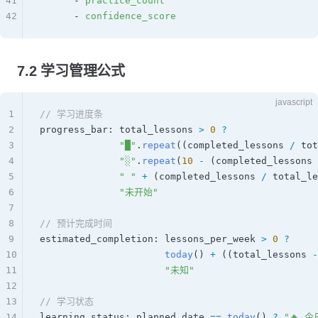
41
      - 
practice_count
42
      - 
confidence_score
7.2 学习管理公式
javascript
1
// 学习进度条
2
progress_bar
: 
total_lessons
 >
 0
 ?
3
              "█"
.
repeat
((
completed_lessons
 /
 tot
4
              "░"
.
repeat
(
10
 -
 (
completed_lessons
 
5
              " "
 +
 (
completed_lessons
 /
 total_le
6
              "未开始"
7
8
// 预计完成时间
9
estimated_completion
: 
lessons_per_week
 >
 0
 ?
10
                      today
() 
+
 ((
total_lessons
 -
11
                      "未知"
12
13
// 学习状态
14
learning_status
: 
planned_date
 ==
 today
() 
?
 "🔥 