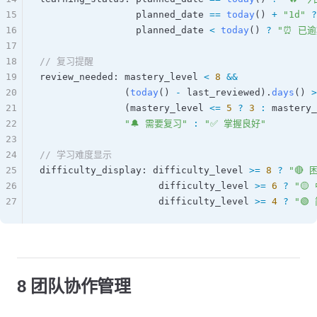
15
                 planned_date
 ==
 today
() 
+
 "1d"
 ?
16
                 planned_date
 <
 today
() 
?
 "⏰ 已逾
17
18
// 复习提醒
19
review_needed
: 
mastery_level
 <
 8
 &&
20
               (
today
() 
-
 last_reviewed
).
days
() 
>
21
               (
mastery_level
 <=
 5
 ?
 3
 :
 mastery_
22
               "🔔 需要复习"
 :
 "✅ 掌握良好"
23
24
// 学习难度显示
25
difficulty_display
: 
difficulty_level
 >=
 8
 ?
 "🔴 
26
                     difficulty_level
 >=
 6
 ?
 "🟡
27
                     difficulty_level
 >=
 4
 ?
 "🟢
8 团队协作管理