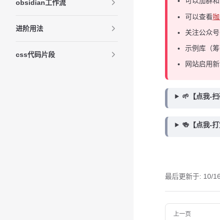
可以加群
obsidian工作流
可以查看
咖
进阶用法
关注公众号
示例库（筹
css代码片段
网站启用新
🌱【点我-
🍻【点我-
最后更新于:
10/1
Pager
上一页