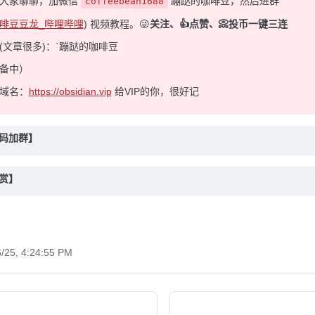
和大家聊聊，加微信
蹦跶的咖啡豆，然后进群
coffeebean1688
啡豆豆龙_哔哩哔哩
) 视频教程。😜
关注、👍点赞、📀投币一键三连
(文章很多)：`蹦跶的咖啡豆
备中）
域名：
https://obsidian.vip
给VIP的你，很好记
扫码加群】
打赏】
6/25, 4:24:55 PM