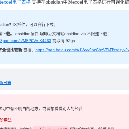
s的excel电子表格
支持在obsidian中对excel电子表格进行可视化
sidian社区插件，可以自行下载。
盘下载。
obsidian插件-咖啡豆文档站obsidian.vip 不限速下载：
123pan.com/s/M5P0Vv-K4463
提取码:9Zgs
齐全也比较新
链接：
https://pan.baidu.com/s/1Wvv9nzChzVPjJTssdzyx
新日志
学习中有不明白的地方，或者想看看别人的经验
阶用法