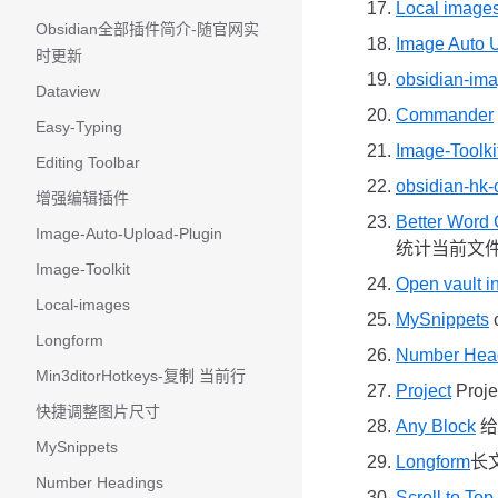
Local image
Obsidian全部插件简介-随官网实
Image Auto 
时更新
obsidian-ima
Dataview
Commander
Easy-Typing
Image-Toolki
Editing Toolbar
obsidian-hk-
增强编辑插件
Better Word
Image-Auto-Upload-Plugin
统计当前文件或
Image-Toolkit
Open vault 
Local-images
MySnippets
Longform
Number Hea
Min3ditorHotkeys-复制 当前行
Project
Pro
快捷调整图片尺寸
Any Block
给
MySnippets
Longform
长文
Number Headings
Scroll to Top