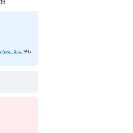
编辑
Jw?pwd=36tz
提取