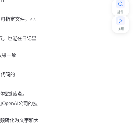
插件
定文件。⭐️⭐️
视频
气。也能在日记里
效果一致
n代码的
少你的视觉疲惫。
OpenAI公司的技
频转化为文字和大