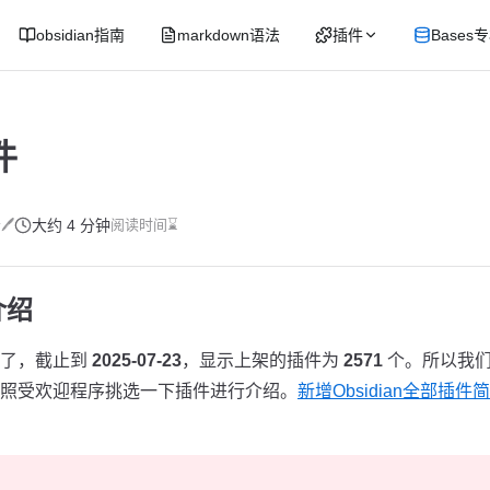
obsidian指南
markdown语法
插件
Bases
件
🖊
大约 4 分钟
阅读时间⌛
介绍
富了，截止到
2025-07-23
，显示上架的插件为
2571
个。所以我们
照受欢迎程序挑选一下插件进行介绍。
新增Obsidian全部插