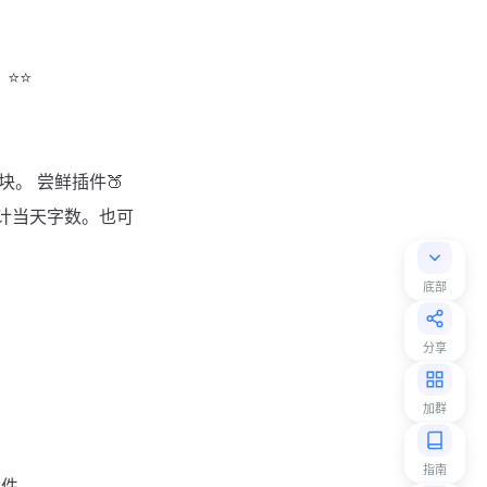
️⭐
。 尝鲜插件🍑
计当天字数。也可
底部
分享
加群
指南
插件