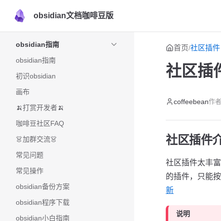
obsidian文档咖啡豆版
Skip to content
Sidebar Navigation
obsidian指南
首页
社区插件
/
obsidian指南
社区插
初识obsidian
画布
coffeebean
作者
🍌打赏开发者🍌
咖啡豆社区FAQ
社区插件
👗加群交流👗
常见问题
社区插件太丰
常见操作
的插件，只能按
obsidian备份方案
新
obsidian程序下载
说明
obsidian小白指南