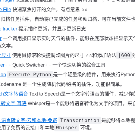
e File
快速聚焦打开的文件，有点意思 ⭐️⭐️
归档任务插件，自动将已完成的任务移动归档，可在当前文件也可指
e tracker
提示插件更新，并显示更新日志
r
一个调用接口显示实时天气的插件，能够在底部状态栏显示天
纯文本。
|600
片尺寸
使用鼠标滚轮快捷调整图片的尺寸 ⭐⭐和添加语法
er+ +
Quick Switcher+ + 一个快速切换的综合工具
Execute Python
hon
是一个轻量级的插件，用来执行Pytho
Codename 是一个生成随机代码/姓名的插件，功能很简单。
peech文字转语音
Text to Speech是一个文字转语音的插件，减
语言转文字-耳语
Whisper是一个能够将语音转化为文字的项目，来自
Transcription
ption 语言转文字-云和本地-免费
是能够将本地视
Whisper
使用了免费的云接口和本地
环境。