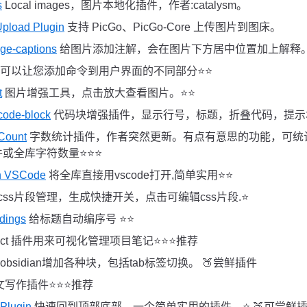
s
Local images，图片本地化插件，作者:catalysm。
Upload Plugin
支持 PicGo、PicGo-Core 上传图片到图床。
ge-captions
给图片添加注解，会在图片下方居中位置加上解释。⭐
可以让您添加命令到用户界面的不同部分⭐️⭐️
t
图片增强工具，点击放大查看图片。⭐️⭐️
code-block
代码块增强插件，显示行号，标题，折叠代码，提示块
 Count
字数统计插件，作者突然更新。有点有意思的功能，可统
全库字符数量⭐️⭐️⭐️
in VSCode
将全库直接用vscode打开,简单实用⭐️⭐️
css片段管理，生成快捷开关，点击可编辑css片段.⭐️
dings
给标题自动编序号 ⭐️⭐️
ject 插件用来可视化管理项目笔记⭐️⭐️⭐️推荐
obsidian增加各种块，包括tab标签切换。 🍑尝鲜插件
写作插件⭐️⭐️⭐️推荐
 Plugin
快速回到顶部底部，一个简单实用的插件，⭐️ 🍑可尝鲜