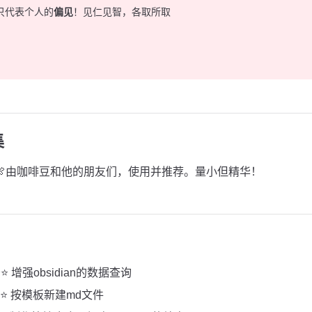
只代表个人的
偏见
！见仁见智，各取所取
集
🍖由咖啡豆和他的朋友们，使用并推荐。量小但精华！
⭐️⭐️ 增强obsidian的数据查询
⭐️⭐️ 按模板新建md文件