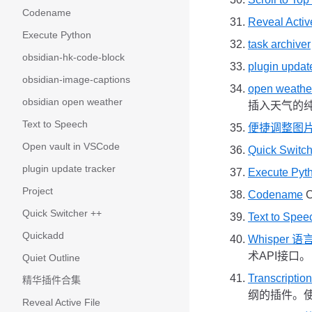
Codename
Reveal Activ
Execute Python
task archiver
obsidian-hk-code-block
plugin updat
obsidian-image-captions
open weathe
obsidian open weather
插入天气的
Text to Speech
便捷调整图
Open vault in VSCode
Quick Switch
plugin update tracker
Execute Pyt
Project
Codename
Quick Switcher ++
Text to S
Quickadd
Whisper 
术API接口。
Quiet Outline
Transcri
精华插件合集
纲的插件。
Reveal Active File