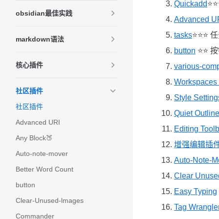
Quickadd
⭐️
obsidian最佳实践
Advanced U
tasks
⭐️⭐️⭐
markdown语法
button
⭐️⭐
核心插件
various-com
Workspaces 
社区插件
Style Setting
社区插件
Quiet Outlin
Advanced URI
Editing Tool
Any Block🍑
增强编辑插
Auto-note-mover
Auto-Note-M
Better Word Count
Clear Unuse
button
Easy Typing
Clear-Unused-lmages
Tag Wrangle
Commander