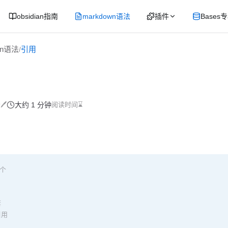
obsidian指南
markdown语法
插件
Bases
wn语法
引用
/
🖊
大约 1 分钟
阅读时间⌛
一个
套
引用