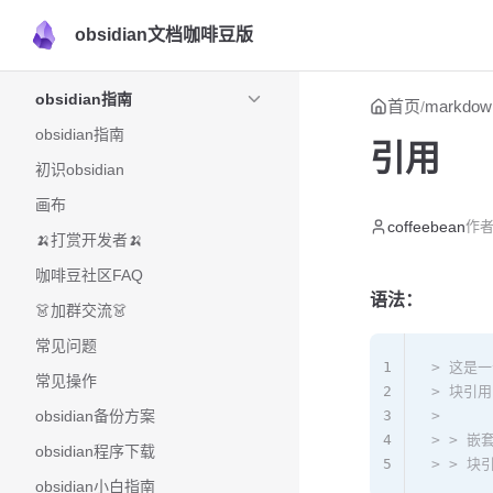
obsidian文档咖啡豆版
Skip to content
Sidebar Navigation
obsidian指南
首页
markdo
/
obsidian指南
引用
初识obsidian
画布
coffeebean
作者
🍌打赏开发者🍌
咖啡豆社区FAQ
语法：
👗加群交流👗
常见问题
1
> 这是
常见操作
2
> 块引用
obsidian备份方案
3
>
4
> > 嵌
obsidian程序下载
5
> > 块
obsidian小白指南