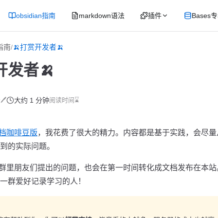
obsidian指南
markdown语法
插件
Bases
n指南
🍌打赏开发者🍌
/
开发者🍌
🖊
大约 1 分钟
阅读时间⌛
n文档咖啡豆版
，我花费了很大的精力。内容都是基于实践，会尽量
到的实际问题。
an交流群里朋友们提出的问题，也会在第一时间转化成文档发布在本
一群爱好记录学习的人！