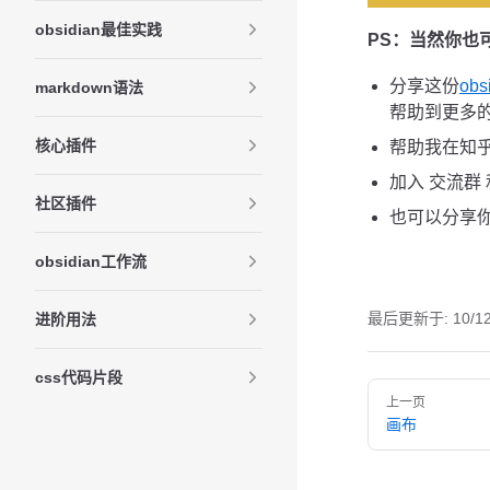
obsidian最佳实践
PS：当然你也
分享这份
ob
markdown语法
帮助到更多
核心插件
帮助我在知
加入 交流群
社区插件
也可以分享
obsidian工作流
最后更新于:
10/1
进阶用法
css代码片段
Pager
上一页
画布