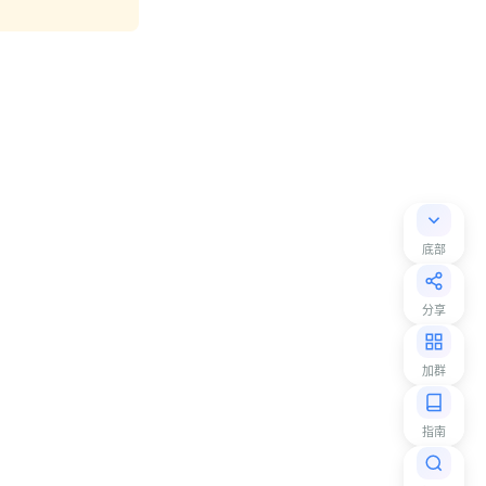
。
底部
分享
加群
指南