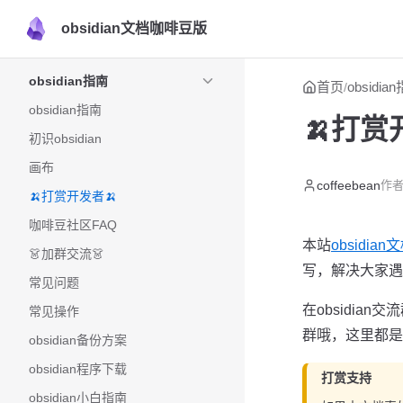
obsidian文档咖啡豆版
Skip to content
Sidebar Navigation
obsidian指南
首页
obsidia
/
obsidian指南
🍌打赏
初识obsidian
画布
coffeebean
作者
🍌打赏开发者🍌
咖啡豆社区FAQ
本站
obsidia
👗加群交流👗
写，解决大家遇
常见问题
在obsidi
常见操作
群哦，这里都是
obsidian备份方案
obsidian程序下载
打赏支持
obsidian小白指南