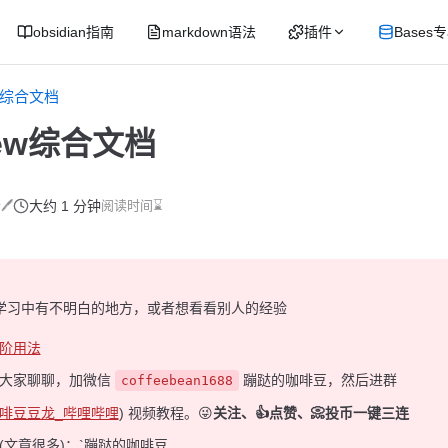
obsidian指南
markdown语法
插件
Bases
ew综合文档
iew综合文档
🖊
大约 1 分钟
阅读时间⌛
学习中有不明白的地方，或者想看看别人的经验
阶用法
和大家聊聊，加微信
蹦跶的咖啡豆，然后进群
coffeebean1688
啡豆豆龙_哔哩哔哩
) 视频教程。😜
关注、👍点赞、📀投币一键三连
(文章很多)：`蹦跶的咖啡豆