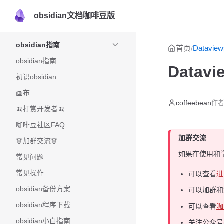
obsidian文档咖啡豆版
Skip to content
Sidebar Navigation
obsidian指南
首页
Datavi
/
obsidian指南
Datav
初识obsidian
画布
coffeebean
作者
🍌打赏开发者🍌
咖啡豆社区FAQ
加群交流
👗加群交流👗
如果在使用和
常见问题
常见操作
可以查看
进
obsidian备份方案
可以加群
obsidian程序下载
可以查看
咖
obsidian小白指南
关注公众号