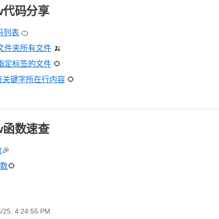
iew代码分享
代码列表
🍊
w-查文件夹所有文件
🍌
w-查指定标签的文件
🌻
js-查关键字所在行内容
🌻
iew函数速查
数
🎉
函数
🌻
6/25, 4:24:55 PM