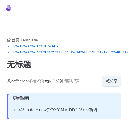
菜单
返回顶部
Skip to content
首页
/
Template
/
%E6%96%87%E6%9C%AC-
%E6%96%87%E5%86%85%E6%9B%B4%E6%96%B0%E8%AF%B
无标题
coffeebean
大约 1 分钟
分享
作者🖊
阅读时间⌛
更新说明
<% tp.date.now("YYYY-MM-DD") %> ✨新增