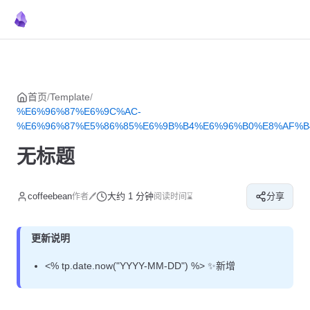
菜单
返回顶部
Skip to content
首页
/
Template
/
%E6%96%87%E6%9C%AC-
%E6%96%87%E5%86%85%E6%9B%B4%E6%96%B0%E8%AF%B
无标题
coffeebean
大约 1 分钟
分享
作者🖊
阅读时间⌛
更新说明
<% tp.date.now("YYYY-MM-DD") %> ✨新增