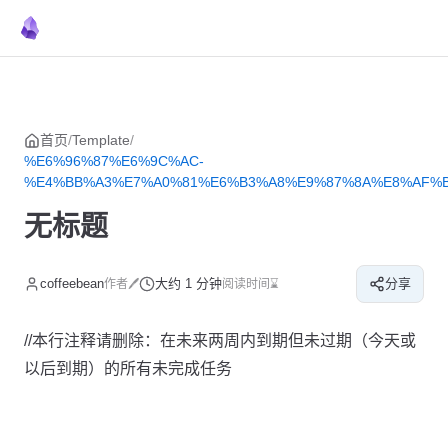
菜单
返回顶部
Skip to content
首页
/
Template
/
%E6%96%87%E6%9C%AC-
%E4%BB%A3%E7%A0%81%E6%B3%A8%E9%87%8A%E8%AF%B
无标题
coffeebean
大约 1 分钟
分享
作者🖊
阅读时间⌛
//本行注释请删除：在未来两周内到期但未过期（今天或
以后到期）的所有未完成任务