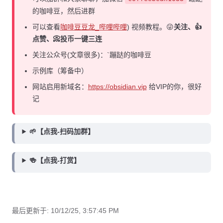
的咖啡豆，然后进群
可以查看
咖啡豆豆龙_哔哩哔哩
) 视频教程。😜
关注、👍
点赞、📀投币一键三连
关注公众号(文章很多)：`蹦跶的咖啡豆
示例库（筹备中）
网站启用新域名：
https://obsidian.vip
给VIP的你，很好
记
🌱【点我-扫码加群】
🍻【点我-打赏】
最后更新于:
10/12/25, 3:57:45 PM