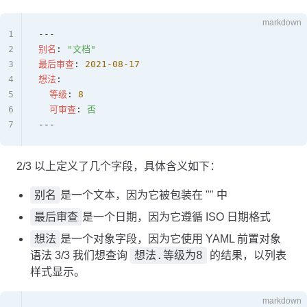
markdown
1
---
2
别名
: 
"文档"
3
最后审查
: 
2021-08-17
4
想法
:
5
  等级
: 
8
6
  可审查
: 
否
7
---
2/3 以上定义了几个字段，具体含义如下：
别名
是一个文本，因为它被包装在 "" 中
最后审查
是一个日期，因为它遵循 ISO 日期格式
想法
是一个对象字段，因为它使用 YAML 前置对象
想法.等级为8
语法 3/3 我们想查询
的结果，以列表
样式显示。
markdown