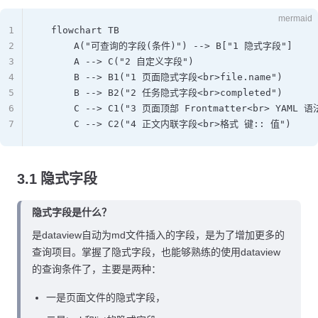
mermaid
1
  flowchart TB
2
      A("可查询的字段(条件)") --> B["1 隐式字段"]
3
      A --> C("2 自定义字段")
4
      B --> B1("1 页面隐式字段<br>file.name")
5
      B --> B2("2 任务隐式字段<br>completed")
6
      C --> C1("3 页面顶部 Frontmatter<br> YAML 语
7
      C --> C2("4 正文内联字段<br>格式 键:: 值")
3.1 隐式字段
隐式字段是什么？
是dataview自动为md文件插入的字段，是为了增加更多的
查询项目。掌握了隐式字段，也能够熟练的使用dataview
的查询条件了，主要是两种：
一是页面文件的隐式字段，