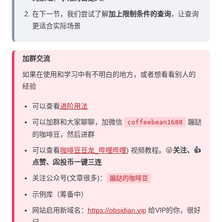
在下一节，我们尝试了解
加上限制条件的查询
，让查询
更适合实际场景
加群交流
如果在使用和学习中有不明白的地方，或者想看看别人的
经验
可以查看
进阶用法
可以加群和大家聊聊，加微信
蹦跶
coffeebean1688
的咖啡豆，然后进群
可以查看
咖啡豆豆龙_哔哩哔哩
) 视频教程。😜
关注、👍
点赞、📀投币一键三连
关注公众号(文章很多)：
蹦跶的咖啡豆
示例库（筹备中）
网站启用新域名：
https://obsidian.vip
给VIP的你，很好