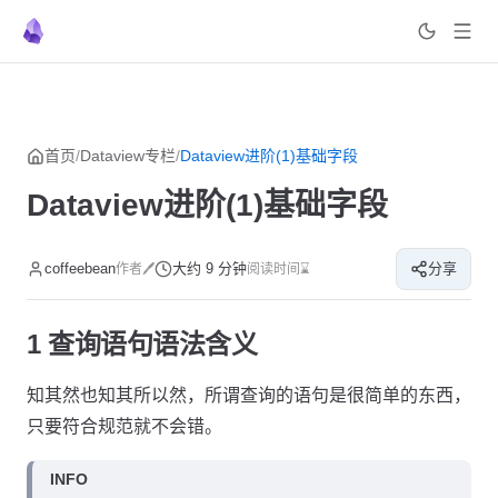
菜单
返回顶部
Skip to content
首页
/
Dataview专栏
/
Dataview进阶(1)基础字段
Dataview进阶(1)基础字段
coffeebean
大约 9 分钟
分享
作者🖊
阅读时间⌛
1 查询语句语法含义
知其然也知其所以然，所谓查询的语句是很简单的东西，
只要符合规范就不会错。
INFO