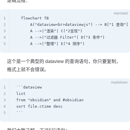
逻辑流程：
mermaid
1
  flowchart TB
2
      A("dataview<br>dataviewjs") --> B["1 查询"]
3
      A -->|"渲染"| C("2呈现")
4
      A -->|"过滤器 Filter"| D("3 条件")
5
      A -->|"整理"| E("4 排序")
这个是一个典型的 dataview 的查询语句，你只要复制，
格式上就不会错误。
markdown
1
```dataview
2
list
3
from "obsidian" and #obsidian
4
sort file.ctime desc
5
```