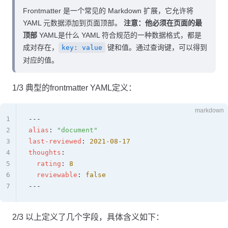
Frontmatter 是一个常见的 Markdown 扩展，它允许将
YAML 元数据添加到页面顶部。
注意：他必须在页面的最
顶部
YAML是什么 YAML 符合规范的一种数据格式，都是
成对存在，
键和值。通过查询键，可以得到
key: value
对应的值。
1/3 典型的frontmatter YAML定义：
markdown
1
---
2
alias
: 
"document"
3
last-reviewed
: 
2021-08-17
4
thoughts
:
5
  rating
: 
8
6
  reviewable
: 
false
7
---
2/3 以上定义了几个字段，具体含义如下：