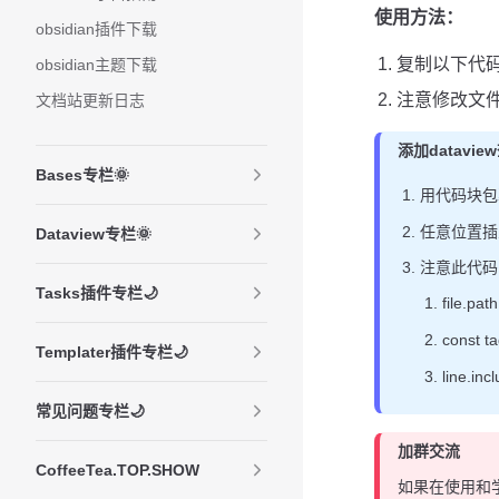
使用方法：
obsidian插件下载
复制以下代
obsidian主题下载
注意修改文
文档站更新日志
添加datavi
Bases专栏🌞
用代码块包
任意位置插
Dataview专栏🌞
注意此代码
Tasks插件专栏🌙
file.p
const
Templater插件专栏🌙
line.i
常见问题专栏🌙
加群交流
CoffeeTea.TOP.SHOW
如果在使用和