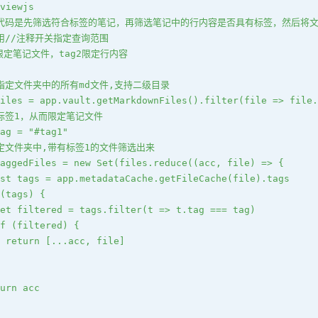
viewjs
个代码是先筛选符合标签的笔记，再筛选笔记中的行内容是否具有标签，然后将
考用//注释开关指定查询范围
1限定笔记文件，tag2限定行内容
取指定文件夹中的所有md文件,支持二级目录
iles = app.vault.getMarkdownFiles().filter(file => file.
设标签1，从而限定笔记文件
ag = "#tag1"
指定文件夹中,带有标签1的文件筛选出来
aggedFiles = new Set(files.reduce((acc, file) => {
st tags = app.metadataCache.getFileCache(file).tags
(tags) {
et filtered = tags.filter(t => t.tag === tag)
f (filtered) {
 return [...acc, file]
urn acc