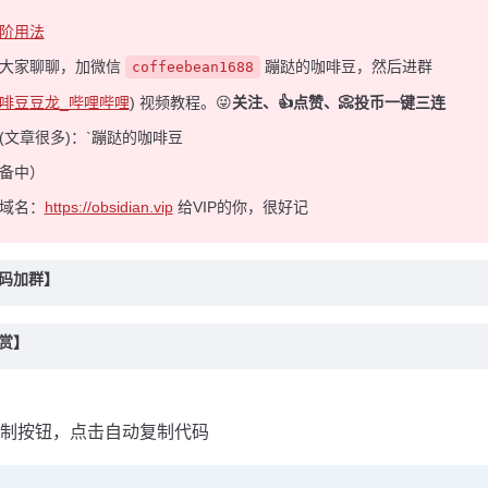
阶用法
和大家聊聊，加微信
蹦跶的咖啡豆，然后进群
coffeebean1688
啡豆豆龙_哔哩哔哩
) 视频教程。😜
关注、👍点赞、📀投币一键三连
(文章很多)：`蹦跶的咖啡豆
备中）
域名：
https://obsidian.vip
给VIP的你，很好记
扫码加群】
打赏】
制按钮，点击自动复制代码