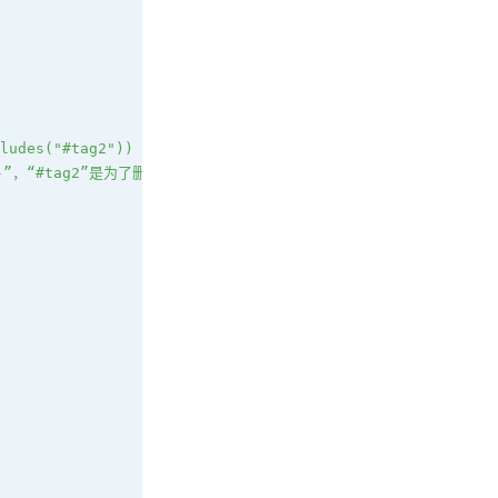
ludes("#tag2")) 
，“#tag2”是为了删除行中的“#DEF”，“  ”是为了删除行中的空格。