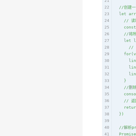
21
22
//创建
23
let arr
24
  //
25
  const
26
  //
27
  let l
28
    /
29
  for(v
30
    lin
31
    lin
32
    lin
33
  }
34
  //
35
  conso
36
  //
37
  retur
38
})
39
40
//解析p
41
Promise