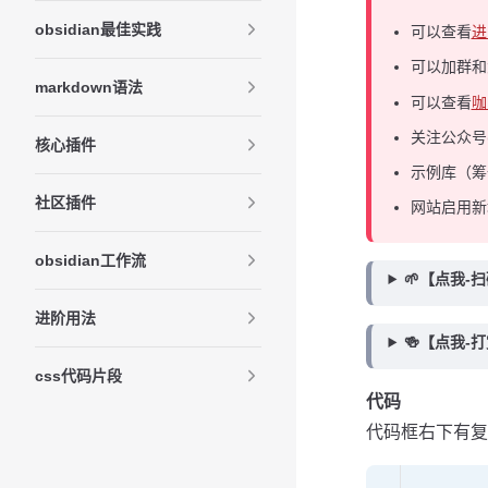
obsidian最佳实践
可以查看
进
可以加群
markdown语法
可以查看
咖
关注公众号
核心插件
示例库（筹
社区插件
网站启用新
obsidian工作流
🌱【点我-
进阶用法
🍻【点我-
css代码片段
代码
代码框右下有复