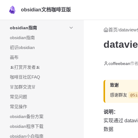
obsidian文档咖啡豆版
Skip to content
Sidebar Navigation
obsidian指南
首页
datavi
/
obsidian指南
data
初识obsidian
画布
coffeebean
作者
🍌打赏开发者🍌
咖啡豆社区FAQ
致谢
👗加群交流👗
感谢群友
@Si
常见问题
常见操作
说明：
obsidian备份方案
实现通过 da
obsidian程序下载
数据
obsidian小白指南