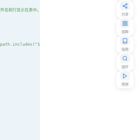
文件名和行显示在表中。 
分享
加群
path.includes("123"))
指南
插件
视频