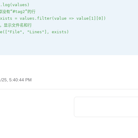
.log(values)
掉没有“#tag2”的行
xists = values.filter(value => value[1][0])
表，显示文件名和行 
e(["File", "Lines"], exists)
1/25, 5:40:44 PM