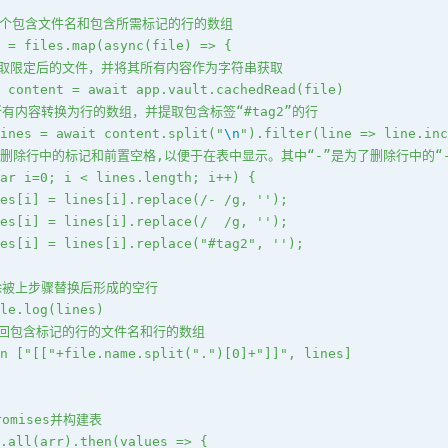
一个包含文件名和包含所需标记的行的数组
 = files.map(async(file) => {
 读取限定后的文件，并将其所有内容作为字符串获取
 content = await app.vault.cachedRead(file)
将所有内容转换为行的数组，并提取包含标签“#tag2”的行 
ines = await content.split("
\n
").filter(line => line.inc
/ 删除行中的标记和前置空格,以便于在表中显示。其中“-”是为了删除行中的“-”
ar i=0; i < lines.length; i++) { 
es[i] = lines[i].replace(/- /g, '');
es[i] = lines[i].replace(/  /g, '');
es[i] = lines[i].replace("#tag2", '');
删除被上步骤替换后形成的空行
le.log(lines)
 返回包含标记的行的文件名和行的数组 
n ["[["+file.name.split(".")[0]+"]]", lines]
romises并构建表 
.all(arr).then(values => {