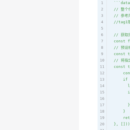
1
```data
2
// 整
3
// 参
4
//tag
5
6
// 获
7
const f
8
// 预
9
const t
10
// 将
11
const t
12
    con
13
    if 
14
      l
15
      i
16
       
17
      }
18
    }
19
    ret
20
}, []))