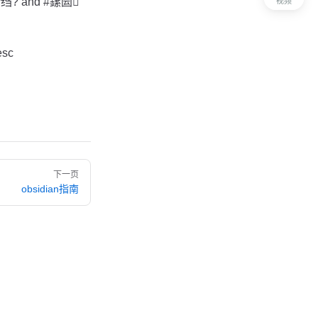
悕绉? and #鏍囩
视频
esc
下一页
obsidian指南