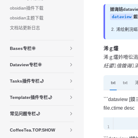
obsidian插件下载
娣诲姞data
鍜
dataview
obsidian主题下载
文档站更新日志
浠绘剰浣嶇
Bases专栏🌞
浠ｇ爜
浠ｇ爜妗嗗彸涓
Dataview专栏🌞
紝鍙偣鍑诲
Tasks插件专栏🌙
txt
txt
Templater插件专栏🌙
```dataview 
file.ctime desc
常见问题专栏🌙
1
CoffeeTea.TOP.SHOW