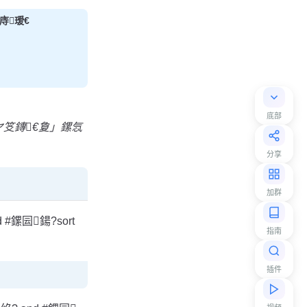
庤瑷€
底部
ヤ笅鏄€夐」鏍忥
分享
加群
d #鏍囩鍚?sort
指南
插件