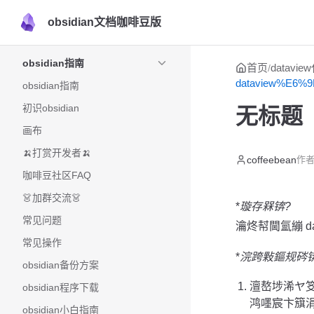
obsidian文档咖啡豆版
Skip to content
Sidebar Navigation
obsidian指南
首页
datavi
/
dataview%E6
obsidian指南
初识obsidian
无标题
画布
🍌打赏开发者🍌
coffeebean
作者
咖啡豆社区FAQ
👗加群交流👗
*
璇存槑锛?
常见问题
瀹炵幇閫氳繃 d
常见操作
*
浣跨敤鏂规硶锛
obsidian备份方案
澶嶅埗浠ヤ笅
obsidian程序下载
鸿嚜宸卞簱
obsidian小白指南