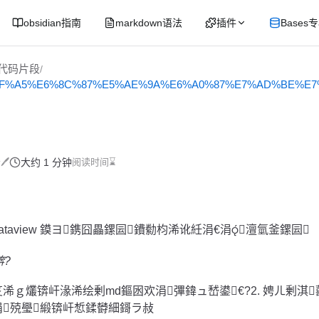
obsidian指南
markdown语法
插件
Bases
ew代码片段
/
%9F%A5%E6%8C%87%E5%AE%9A%E6%A0%87%E7%AD%BE%E
🖊
大约 1 分钟
阅读时间⌛
ataview 鏌ヨ鎸囧畾鏍囩鐨勬枃浠讹紝涓€涓澶氫釜鏍囩
?
浠ｇ爜锛屽湪浠绘剰md鏂囦欢涓彃鍏ュ嵆鍙€?2. 娉ㄦ剰淇
涓殑璺緞锛屽惁鍒欎細鎶ラ敊