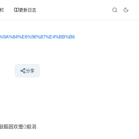
专栏
更新日志
7%9A%84%E6%96%87%E4%BB%B6
分享
敼鏂囦欢璺緞涓