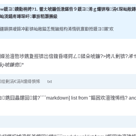
view鏌ヨ鐨勬柟娉?1. 鐢ㄤ唬鐮佸潡鍖呰９鏌ヨ浠ｇ爜锛堢涓€琛屾敞鏄
屾渶鍚庝竴琛屽搴旂粨灏撅級
疆鎻掑叆鍗冲彲锛屾敞鎰忎慨鏀规枃浠惰矾寰勫拰鏌ヨ鏉′欢
嬫湁澶嶅埗鎸夐挳锛岀偣鍑昏嚜鍔ㄥ鍒朵唬鐮?>娉ㄦ剰锛?
浠
涓唬鐮佹
*
浠绘剰涓€涓爣绛惧悕
txt
[鏌ヨ鎸囧畾鏍囩鍚?````markdown] list from "鏂囦欢澶瑰悕绉? an