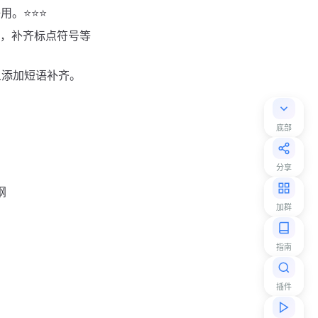
。⭐️⭐️⭐️
，补齐标点符号等
定义添加短语补齐。
底部
分享
纲
加群
指南
插件