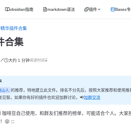
obsidian指南
markdown语法
插件
Bases
精华插件合集
/
件合集
🖊
大约 1 分钟
阅读时间⌛

的推荐，特地建立此文件。排名不分先后，按照大家推荐和使用推
梧山人
者见智。如果你有好的插件也欢迎加群讨论，📢
加群交流
 榜单来源 咖啡豆自己使用，和群友们推荐的榜单，可能适合个人。大
 :::