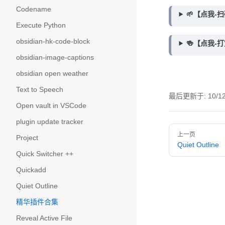
Codename
🌱【点我-
Execute Python
obsidian-hk-code-block
🍻【点我-
obsidian-image-captions
obsidian open weather
Text to Speech
最后更新于:
10/1
Open vault in VSCode
plugin update tracker
Pager
上一页
Project
Quiet Outline
Quick Switcher ++
Quickadd
Quiet Outline
精华插件合集
Reveal Active File