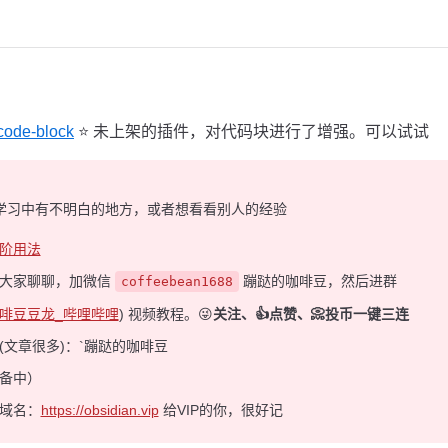
code-block
⭐️ 未上架的插件，对代码块进行了增强。可以试试
学习中有不明白的地方，或者想看看别人的经验
阶用法
和大家聊聊，加微信
蹦跶的咖啡豆，然后进群
coffeebean1688
啡豆豆龙_哔哩哔哩
) 视频教程。😜
关注、👍点赞、📀投币一键三连
(文章很多)：`蹦跶的咖啡豆
备中）
域名：
https://obsidian.vip
给VIP的你，很好记