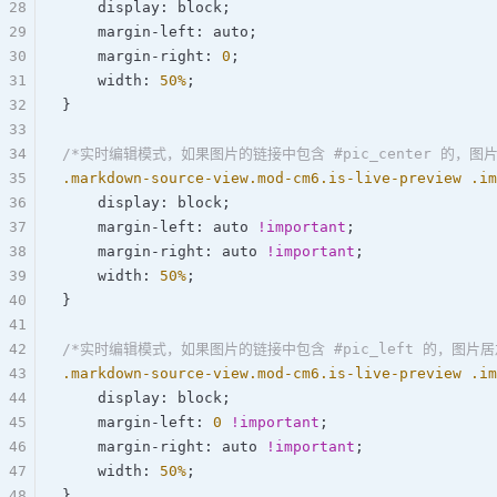
28
    display: 
block
;  
29
    margin-left: 
auto
;  
30
    margin-right: 
0
;  
31
    width: 
50
%
;  
32
}  
33
34
/*实时编辑模式，如果图片的链接中包含 #pic_center 的，图
35
.markdown-source-view.mod-cm6.is-live-preview
 .im
36
    display: 
block
;  
37
    margin-left: 
auto
 !important
;  
38
    margin-right: 
auto
 !important
;  
39
    width: 
50
%
;  
40
}  
41
42
/*实时编辑模式，如果图片的链接中包含 #pic_left 的，图片居
43
.markdown-source-view.mod-cm6.is-live-preview
 .im
44
    display: 
block
;  
45
    margin-left: 
0
 !important
;  
46
    margin-right: 
auto
 !important
;  
47
    width: 
50
%
;  
48
}  