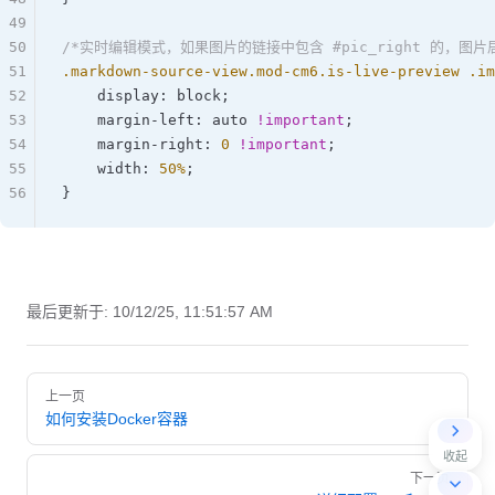
49
50
/*实时编辑模式，如果图片的链接中包含 #pic_right 的，图片
51
.markdown-source-view.mod-cm6.is-live-preview
 .im
52
    display: 
block
;  
53
    margin-left: 
auto
 !important
;  
54
    margin-right: 
0
 !important
;  
55
    width: 
50
%
;  
56
}
最后更新于:
10/12/25, 11:51:57 AM
Pager
上一页
如何安装Docker容器
收起
下一页