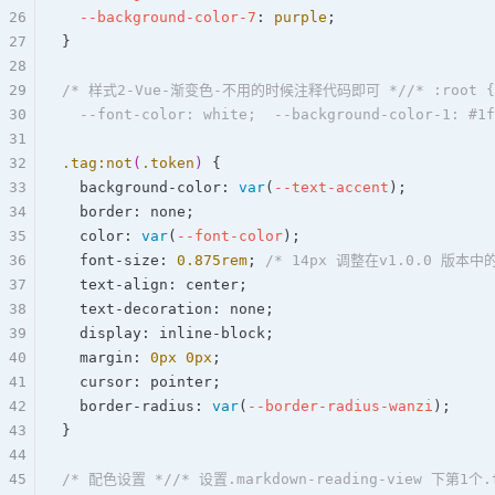
26
  --background-color-7
: 
purple
;  
27
}  
28
29
/* 样式2-Vue-渐变色-不用的时候注释代码即可 *//* :root {
30
  --font-color: white;  --background-color-1: #1f
31
32
.tag
:not
(
.token
)
 {  
33
  background-color: 
var
(
--text-accent
);  
34
  border: 
none
;  
35
  color: 
var
(
--font-color
);  
36
  font-size: 
0.875
rem
; 
/* 14px 调整在v1.0.0 版本中
37
  text-align: 
center
;  
38
  text-decoration: 
none
;  
39
  display: 
inline-block
;  
40
  margin: 
0
px
 0
px
;  
41
  cursor: 
pointer
;  
42
  border-radius: 
var
(
--border-radius-wanzi
);  
43
}  
44
45
/* 配色设置 *//* 设置.markdown-reading-view 下第1个