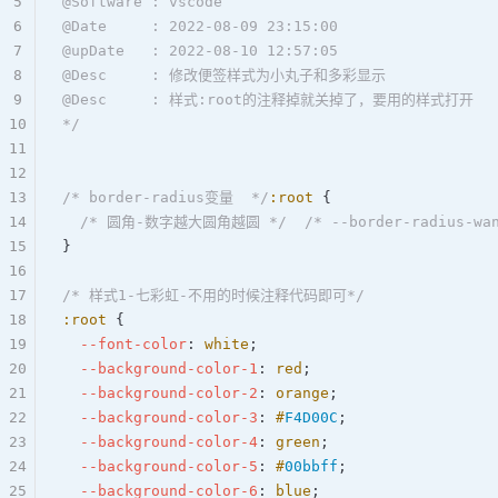
5
@Software : vscode  
6
@Date     : 2022-08-09 23:15:00  
7
@upDate   : 2022-08-10 12:57:05  
8
@Desc     : 修改便签样式为小丸子和多彩显示  
9
@Desc     : 样式:root的注释掉就关掉了，要用的样式打开  
10
*/
11
12
13
/* border-radius变量  */
:root
 {  
14
  /* 圆角-数字越大圆角越圆 */
  /* --border-radius-wa
15
}  
16
17
/* 样式1-七彩虹-不用的时候注释代码即可*/
18
:root
 {  
19
  --font-color
: 
white
;  
20
  --background-color-1
: 
red
;  
21
  --background-color-2
: 
orange
;  
22
  --background-color-3
: 
#
F4D00C
;  
23
  --background-color-4
: 
green
;  
24
  --background-color-5
: 
#
00bbff
;  
25
  --background-color-6
: 
blue
;  