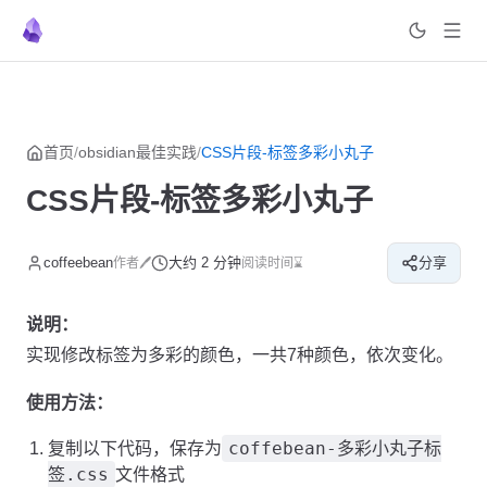
菜单
返回顶部
Skip to content
首页
/
obsidian最佳实践
/
CSS片段-标签多彩小丸子
CSS片段-标签多彩小丸子
coffeebean
大约 2 分钟
分享
作者🖊
阅读时间⌛
说明：
实现修改标签为多彩的颜色，一共7种颜色，依次变化。
使用方法：
coffebean-多彩小丸子标
复制以下代码，保存为
签.css
文件格式