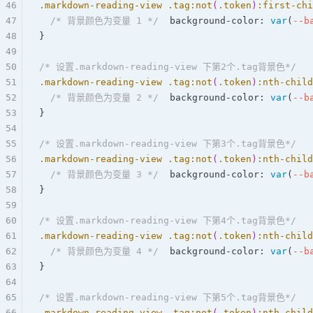
46
.markdown-reading-view
 .tag
:not
(
.token
)
:first-chi
47
  /* 背景颜色为变量 1 */
  background-color: 
var
(
--b
48
}  
49
50
/* 设置.markdown-reading-view 下第2个.tag背景色*/
51
.markdown-reading-view
 .tag
:not
(
.token
)
:nth-child
52
  /* 背景颜色为变量 2 */
  background-color: 
var
(
--b
53
}  
54
55
/* 设置.markdown-reading-view 下第3个.tag背景色*/
56
.markdown-reading-view
 .tag
:not
(
.token
)
:nth-child
57
  /* 背景颜色为变量 3 */
  background-color: 
var
(
--b
58
}  
59
60
/* 设置.markdown-reading-view 下第4个.tag背景色*/
61
.markdown-reading-view
 .tag
:not
(
.token
)
:nth-child
62
  /* 背景颜色为变量 4 */
  background-color: 
var
(
--b
63
}  
64
65
/* 设置.markdown-reading-view 下第5个.tag背景色*/
66
.markdown-reading-view
 .tag
:not
(
.token
)
:nth-child