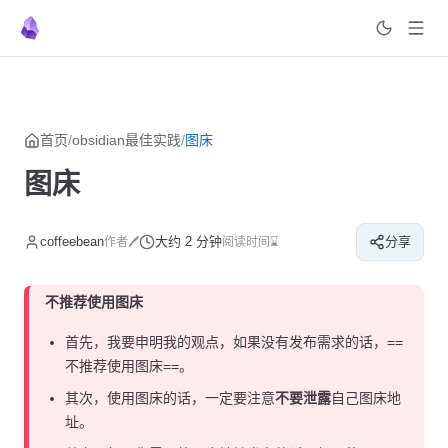
菜单
返回顶部
Skip to content
首页
/
obsidian最佳实践
/
图床
图床
coffeebean
大约 2 分钟
分享
作者🖊
阅读时间⌛
不推荐使用图床
首先，我要申明我的观点，如果没有发布需求的话，==
不推荐使用图床==。
其次，使用图床的话，一定要注意
不要泄露
自己图床地
址。