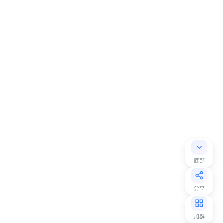
底部
分享
加群