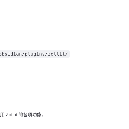
obsidian/plugins/zotlit/
otLit 的各项功能。