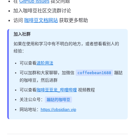
在
GitHub Issues
提交问题
加入咖啡豆社区交流群讨论
访问
咖啡豆文档网站
获取更多帮助
加入社群
如果在使用和学习中有不明白的地方，或者想看看别人的
经验：
可以查看
进阶用法
可以加群和大家聊聊，加微信
蹦跶
coffeebean1688
的咖啡豆，然后进群
可以查看
咖啡豆豆龙_哔哩哔哩
视频教程
关注公众号：
蹦跶的咖啡豆
网站地址：
https://obsidian.vip