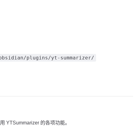
obsidian/plugins/yt-summarizer/
TSummarizer 的各项功能。