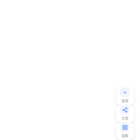
底部
分享
加群