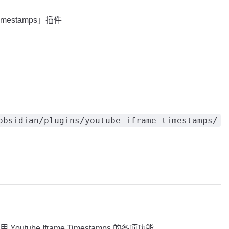
Timestamps」插件
obsidian/plugins/youtube-iframe-timestamps/
ube Iframe Timestamps 的各项功能。