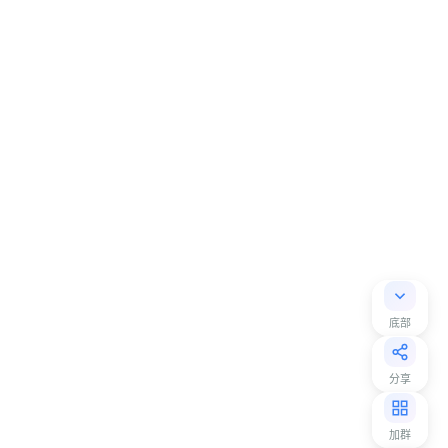
底部
分享
加群