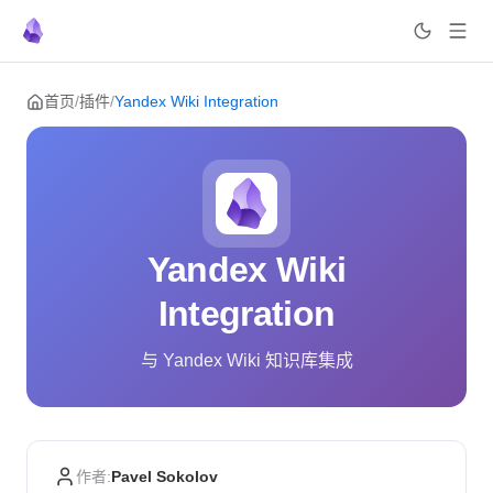
Skip to content
首页
/
插件
/
Yandex Wiki Integration
Yandex Wiki
Integration
与 Yandex Wiki 知识库集成
作者:
Pavel Sokolov