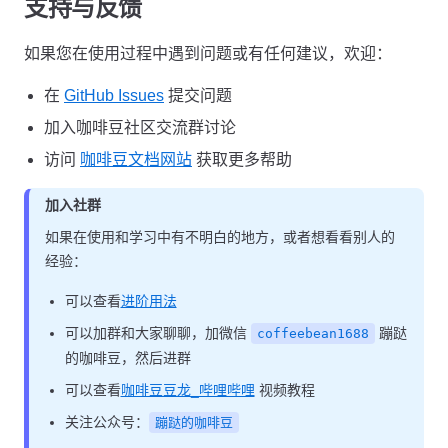
支持与反馈
如果您在使用过程中遇到问题或有任何建议，欢迎：
在
GitHub Issues
提交问题
加入咖啡豆社区交流群讨论
访问
咖啡豆文档网站
获取更多帮助
加入社群
如果在使用和学习中有不明白的地方，或者想看看别人的
经验：
可以查看
进阶用法
可以加群和大家聊聊，加微信
蹦跶
coffeebean1688
的咖啡豆，然后进群
可以查看
咖啡豆豆龙_哔哩哔哩
视频教程
关注公众号：
蹦跶的咖啡豆