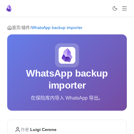
Skip to content
首页
/
插件
/
WhatsApp backup importer
WhatsApp backup
importer
在保险库内导入 WhatsApp 导出。
作者:
Luigi Cerone