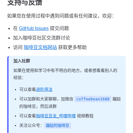
支持与反馈
如果您在使用过程中遇到问题或有任何建议，欢迎：
在
GitHub Issues
提交问题
加入咖啡豆社区交流群讨论
访问
咖啡豆文档网站
获取更多帮助
加入社群
如果在使用和学习中有不明白的地方，或者想看看别人的
经验：
可以查看
进阶用法
可以加群和大家聊聊，加微信
蹦跶
coffeebean1688
的咖啡豆，然后进群
可以查看
咖啡豆豆龙_哔哩哔哩
视频教程
关注公众号：
蹦跶的咖啡豆