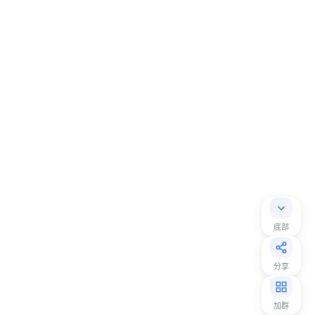
底部
分享
加群