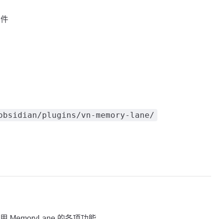
插件
obsidian/plugins/vn-memory-lane/
emoryLane 的各项功能。