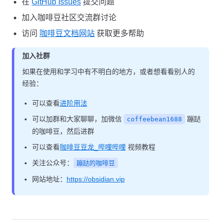
在
GitHub Issues
提交问题
加入咖啡豆社区交流群讨论
访问
咖啡豆文档网站
获取更多帮助
加入社群
如果在使用和学习中有不明白的地方，或者想看看别人的
经验：
可以查看
进阶用法
可以加群和大家聊聊，加微信
蹦跶
coffeebean1688
的咖啡豆，然后进群
可以查看
咖啡豆豆龙_哔哩哔哩
视频教程
关注公众号：
蹦跶的咖啡豆
网站地址：
https://obsidian.vip