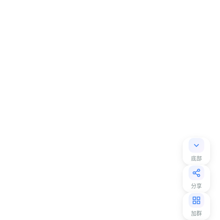
底部
分享
加群