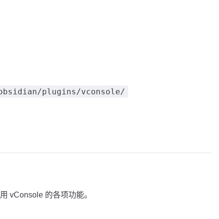
obsidian/plugins/vconsole/
vConsole 的各项功能。