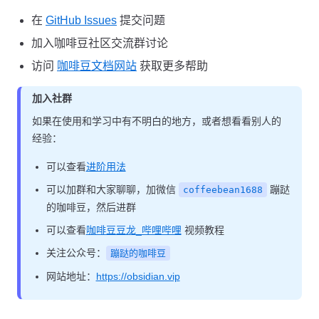
在
GitHub Issues
提交问题
加入咖啡豆社区交流群讨论
访问
咖啡豆文档网站
获取更多帮助
加入社群
如果在使用和学习中有不明白的地方，或者想看看别人的
经验：
可以查看
进阶用法
可以加群和大家聊聊，加微信
蹦跶
coffeebean1688
的咖啡豆，然后进群
可以查看
咖啡豆豆龙_哔哩哔哩
视频教程
关注公众号：
蹦跶的咖啡豆
网站地址：
https://obsidian.vip