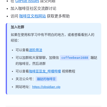
在
GitHub Issues
提交问题
加入咖啡豆社区交流群讨论
访问
咖啡豆文档网站
获取更多帮助
加入社群
如果在使用和学习中有不明白的地方，或者想看看别人的
经验：
可以查看
进阶用法
可以加群和大家聊聊，加微信
蹦跶
coffeebean1688
的咖啡豆，然后进群
可以查看
咖啡豆豆龙_哔哩哔哩
视频教程
关注公众号：
蹦跶的咖啡豆
网站地址：
https://obsidian.vip