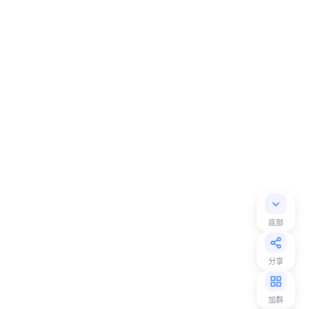
底部
分享
加群