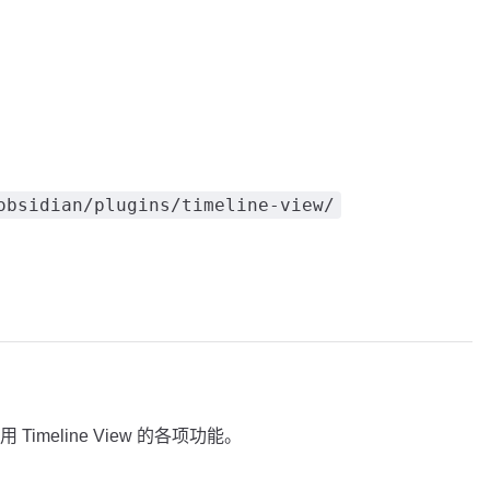
obsidian/plugins/timeline-view/
meline View 的各项功能。