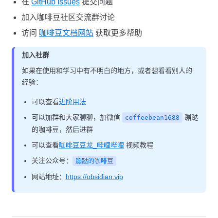
在
GitHub Issues
提交问题
加入咖啡豆社区交流群讨论
访问
咖啡豆文档网站
获取更多帮助
加入社群
如果在使用和学习中有不明白的地方，或者想看看别人的
经验：
可以查看
进阶用法
可以加群和大家聊聊，加微信
蹦跶
coffeebean1688
的咖啡豆，然后进群
可以查看
咖啡豆豆龙_哔哩哔哩
视频教程
关注公众号：
蹦跶的咖啡豆
网站地址：
https://obsidian.vip