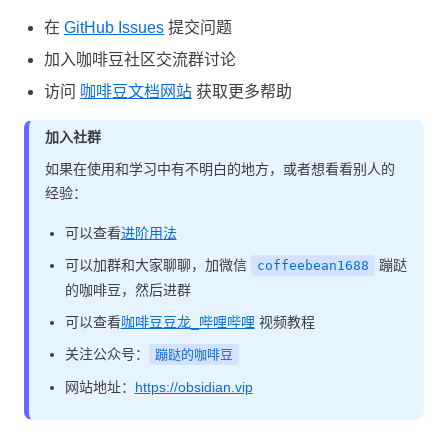
在
GitHub Issues
提交问题
加入咖啡豆社区交流群讨论
访问
咖啡豆文档网站
获取更多帮助
加入社群
如果在使用和学习中有不明白的地方，或者想看看别人的
经验：
可以查看
进阶用法
可以加群和大家聊聊，加微信
蹦跶
coffeebean1688
的咖啡豆，然后进群
可以查看
咖啡豆豆龙_哔哩哔哩
视频教程
关注公众号：
蹦跶的咖啡豆
网站地址：
https://obsidian.vip