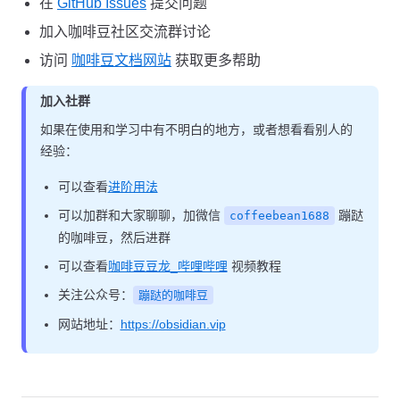
在
GitHub Issues
提交问题
加入咖啡豆社区交流群讨论
访问
咖啡豆文档网站
获取更多帮助
加入社群
如果在使用和学习中有不明白的地方，或者想看看别人的
经验：
可以查看
进阶用法
可以加群和大家聊聊，加微信
蹦跶
coffeebean1688
的咖啡豆，然后进群
可以查看
咖啡豆豆龙_哔哩哔哩
视频教程
关注公众号：
蹦跶的咖啡豆
网站地址：
https://obsidian.vip