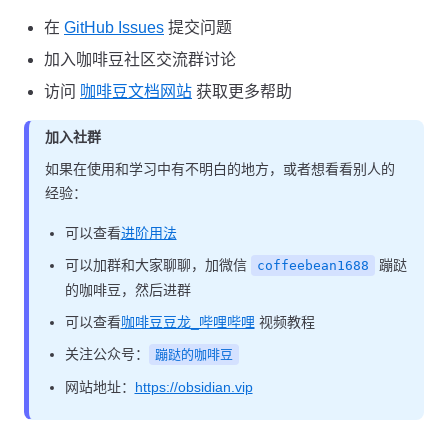
在
GitHub Issues
提交问题
加入咖啡豆社区交流群讨论
访问
咖啡豆文档网站
获取更多帮助
加入社群
如果在使用和学习中有不明白的地方，或者想看看别人的
经验：
可以查看
进阶用法
可以加群和大家聊聊，加微信
蹦跶
coffeebean1688
的咖啡豆，然后进群
可以查看
咖啡豆豆龙_哔哩哔哩
视频教程
关注公众号：
蹦跶的咖啡豆
网站地址：
https://obsidian.vip