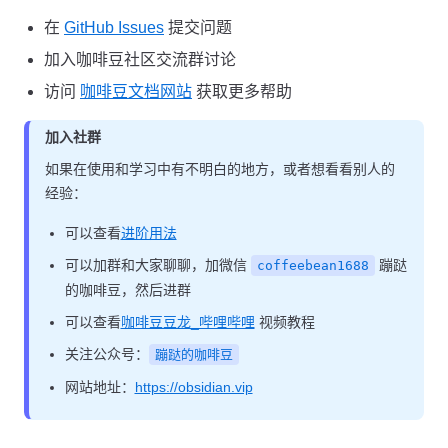
在
GitHub Issues
提交问题
加入咖啡豆社区交流群讨论
访问
咖啡豆文档网站
获取更多帮助
加入社群
如果在使用和学习中有不明白的地方，或者想看看别人的
经验：
可以查看
进阶用法
可以加群和大家聊聊，加微信
蹦跶
coffeebean1688
的咖啡豆，然后进群
可以查看
咖啡豆豆龙_哔哩哔哩
视频教程
关注公众号：
蹦跶的咖啡豆
网站地址：
https://obsidian.vip