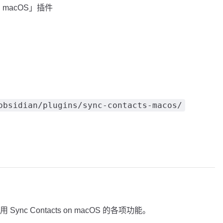
on macOS」插件
obsidian/plugins/sync-contacts-macos/
c Contacts on macOS 的各项功能。