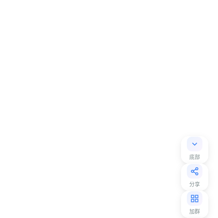
底部
分享
加群