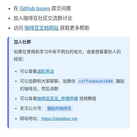
在
GitHub Issues
提交问题
加入咖啡豆社区交流群讨论
访问
咖啡豆文档网站
获取更多帮助
加入社群
如果在使用和学习中有不明白的地方，或者想看看别人的
经验：
可以查看
进阶用法
可以加群和大家聊聊，加微信
蹦跶
coffeebean1688
的咖啡豆，然后进群
可以查看
咖啡豆豆龙_哔哩哔哩
视频教程
关注公众号：
蹦跶的咖啡豆
网站地址：
https://obsidian.vip