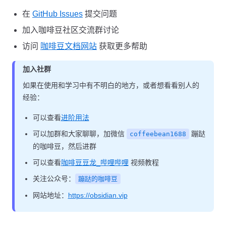
在
GitHub Issues
提交问题
加入咖啡豆社区交流群讨论
访问
咖啡豆文档网站
获取更多帮助
加入社群
如果在使用和学习中有不明白的地方，或者想看看别人的
经验：
可以查看
进阶用法
可以加群和大家聊聊，加微信
蹦跶
coffeebean1688
的咖啡豆，然后进群
可以查看
咖啡豆豆龙_哔哩哔哩
视频教程
关注公众号：
蹦跶的咖啡豆
网站地址：
https://obsidian.vip