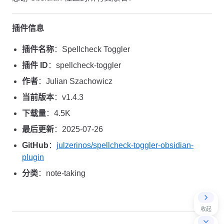
插件信息
插件名称
：Spellcheck Toggler
插件 ID
：spellcheck-toggler
作者
：Julian Szachowicz
当前版本
：v1.4.3
下载量
：4.5K
最后更新
：2025-07-26
GitHub
：
julzerinos/spellcheck-toggler-obsidian-
plugin
分类
：note-taking
收起