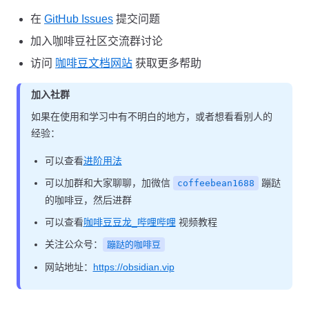
在
GitHub Issues
提交问题
加入咖啡豆社区交流群讨论
访问
咖啡豆文档网站
获取更多帮助
加入社群
如果在使用和学习中有不明白的地方，或者想看看别人的
经验：
可以查看
进阶用法
可以加群和大家聊聊，加微信
蹦跶
coffeebean1688
的咖啡豆，然后进群
可以查看
咖啡豆豆龙_哔哩哔哩
视频教程
关注公众号：
蹦跶的咖啡豆
网站地址：
https://obsidian.vip