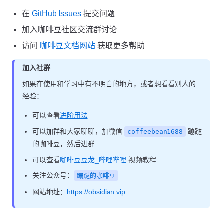
在
GitHub Issues
提交问题
加入咖啡豆社区交流群讨论
访问
咖啡豆文档网站
获取更多帮助
加入社群
如果在使用和学习中有不明白的地方，或者想看看别人的
经验：
可以查看
进阶用法
可以加群和大家聊聊，加微信
蹦跶
coffeebean1688
的咖啡豆，然后进群
可以查看
咖啡豆豆龙_哔哩哔哩
视频教程
关注公众号：
蹦跶的咖啡豆
网站地址：
https://obsidian.vip