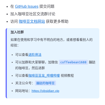
在
GitHub Issues
提交问题
加入咖啡豆社区交流群讨论
访问
咖啡豆文档网站
获取更多帮助
加入社群
如果在使用和学习中有不明白的地方，或者想看看别人的
经验：
可以查看
进阶用法
可以加群和大家聊聊，加微信
蹦跶
coffeebean1688
的咖啡豆，然后进群
可以查看
咖啡豆豆龙_哔哩哔哩
视频教程
关注公众号：
蹦跶的咖啡豆
网站地址：
https://obsidian.vip