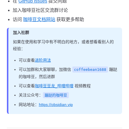
在
GitHub Issues
提交问题
加入咖啡豆社区交流群讨论
访问
咖啡豆文档网站
获取更多帮助
加入社群
如果在使用和学习中有不明白的地方，或者想看看别人的
经验：
可以查看
进阶用法
可以加群和大家聊聊，加微信
蹦跶
coffeebean1688
的咖啡豆，然后进群
可以查看
咖啡豆豆龙_哔哩哔哩
视频教程
关注公众号：
蹦跶的咖啡豆
网站地址：
https://obsidian.vip