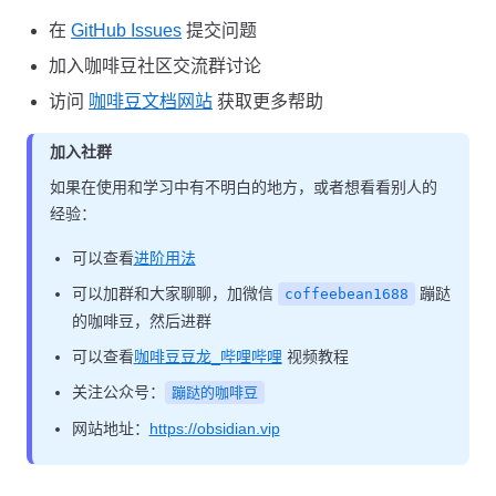
在
GitHub Issues
提交问题
加入咖啡豆社区交流群讨论
访问
咖啡豆文档网站
获取更多帮助
加入社群
如果在使用和学习中有不明白的地方，或者想看看别人的
经验：
可以查看
进阶用法
可以加群和大家聊聊，加微信
蹦跶
coffeebean1688
的咖啡豆，然后进群
可以查看
咖啡豆豆龙_哔哩哔哩
视频教程
关注公众号：
蹦跶的咖啡豆
网站地址：
https://obsidian.vip