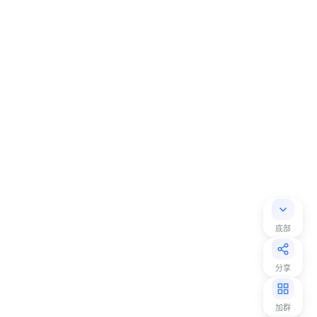
底部
分享
加群