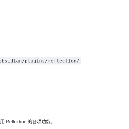
obsidian/plugins/reflection/
eflection 的各项功能。