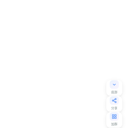
底部
分享
加群