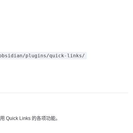
obsidian/plugins/quick-links/
uick Links 的各项功能。