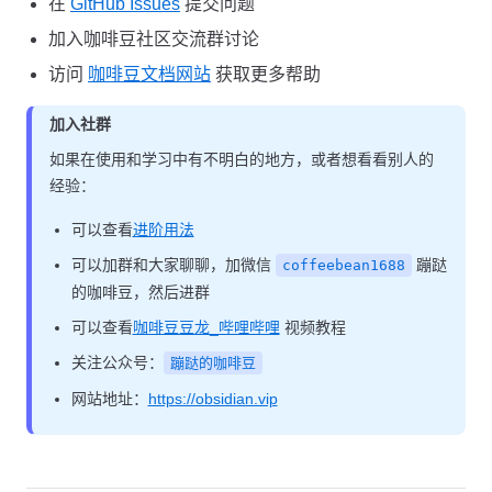
在
GitHub Issues
提交问题
加入咖啡豆社区交流群讨论
访问
咖啡豆文档网站
获取更多帮助
加入社群
如果在使用和学习中有不明白的地方，或者想看看别人的
经验：
可以查看
进阶用法
可以加群和大家聊聊，加微信
蹦跶
coffeebean1688
的咖啡豆，然后进群
可以查看
咖啡豆豆龙_哔哩哔哩
视频教程
关注公众号：
蹦跶的咖啡豆
网站地址：
https://obsidian.vip