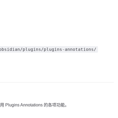
obsidian/plugins/plugins-annotations/
gins Annotations 的各项功能。