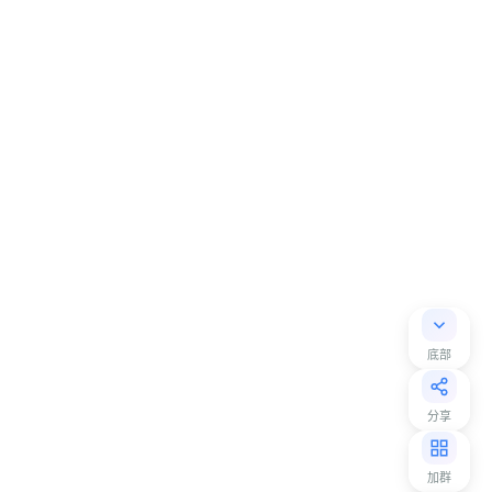
底部
分享
加群