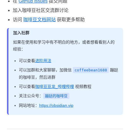
在
GitHub Issues
提交问题
加入咖啡豆社区交流群讨论
访问
咖啡豆文档网站
获取更多帮助
加入社群
如果在使用和学习中有不明白的地方，或者想看看别人的
经验：
可以查看
进阶用法
可以加群和大家聊聊，加微信
蹦跶
coffeebean1688
的咖啡豆，然后进群
可以查看
咖啡豆豆龙_哔哩哔哩
视频教程
关注公众号：
蹦跶的咖啡豆
网站地址：
https://obsidian.vip