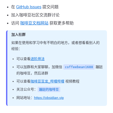
在
GitHub Issues
提交问题
加入咖啡豆社区交流群讨论
访问
咖啡豆文档网站
获取更多帮助
加入社群
如果在使用和学习中有不明白的地方，或者想看看别人的
经验：
可以查看
进阶用法
可以加群和大家聊聊，加微信
蹦跶
coffeebean1688
的咖啡豆，然后进群
可以查看
咖啡豆豆龙_哔哩哔哩
视频教程
关注公众号：
蹦跶的咖啡豆
网站地址：
https://obsidian.vip