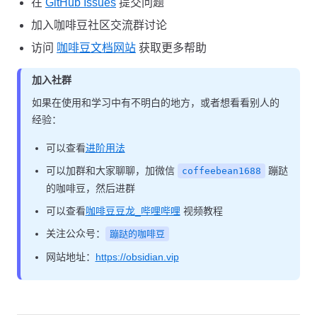
在
GitHub Issues
提交问题
加入咖啡豆社区交流群讨论
访问
咖啡豆文档网站
获取更多帮助
加入社群
如果在使用和学习中有不明白的地方，或者想看看别人的
经验：
可以查看
进阶用法
可以加群和大家聊聊，加微信
蹦跶
coffeebean1688
的咖啡豆，然后进群
可以查看
咖啡豆豆龙_哔哩哔哩
视频教程
关注公众号：
蹦跶的咖啡豆
网站地址：
https://obsidian.vip